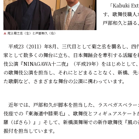
「Kabuki E
す、歌舞伎職人
戸部和久と語る
▲
尾上菊之丞（左）と戸部和久（右）
平成23（2011）年8月、三代目として菊之丞を襲名し、
家として数多くの舞台に立ち、日本舞踊会を牽引する活躍を
伎公演『NINAGAWA十二夜』（平成19年）をはじめとし
の歌舞伎公演を担当し、それにとどまることなく、新橋、先
た歌劇など、さまざまな舞台の公演に携わっています。
近年では、戸部和久が脚本を担当した、ラスベガスベラー
伎座での『東海道中膝栗毛』、歌舞伎とフィギュアスケートが融
羅（ばさら）』」そして、新橋演舞場での新作歌舞伎『風の
振付を担当しています。