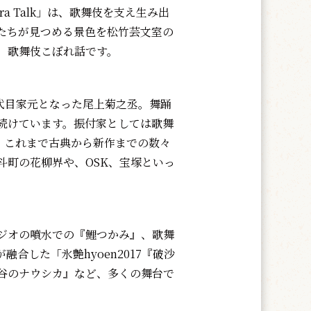
xtra Talk」は、歌舞伎を支え生み出
たちが見つめる景色を松竹芸文室の
、歌舞伎こぼれ話です。
四代目家元となった尾上菊之丞。舞踊
続けています。振付家としては歌舞
て、これまで古典から新作までの数々
斗町の花柳界や、OSK、宝塚といっ
ジオの噴水での『鯉つかみ』、歌舞
合した「氷艶hyoen2017『破沙
谷のナウシカ』など、多くの舞台で