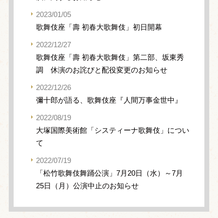
2023/01/05
歌舞伎座「壽 初春大歌舞伎」初日開幕
2022/12/27
歌舞伎座「壽 初春大歌舞伎」第二部、坂東秀
調 休演のお詫びと配役変更のお知らせ
2022/12/26
彌十郎が語る、歌舞伎座『人間万事金世中』
2022/08/19
大塚国際美術館「システィーナ歌舞伎」につい
て
2022/07/19
「松竹歌舞伎舞踊公演」7月20日（水）～7月
25日（月）公演中止のお知らせ