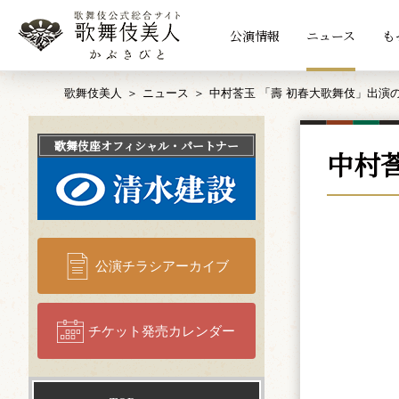
公演情報
ニュース
も
歌舞伎美人
ニュース
中村莟玉 「壽 初春大歌舞伎」出演
歌舞伎座
オフィシャル・パートナー
中村
公演チラシアーカイブ
チケット発売カレンダー