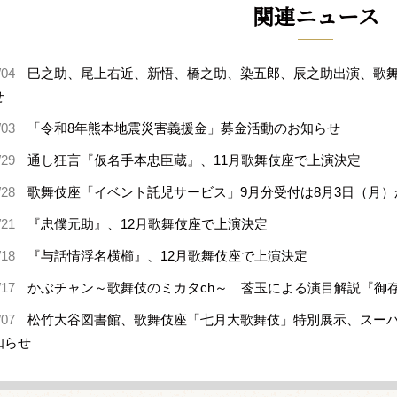
関連ニュース
/04
巳之助、尾上右近、新悟、橋之助、染五郎、辰之助出演、歌舞
せ
/03
「令和8年熊本地震災害義援金」募金活動のお知らせ
/29
通し狂言『仮名手本忠臣蔵』、11月歌舞伎座で上演決定
/28
歌舞伎座「イベント託児サービス」9月分受付は8月3日（月）
/21
『忠僕元助』、12月歌舞伎座で上演決定
/18
『与話情浮名横櫛』、12月歌舞伎座で上演決定
/17
かぶチャン～歌舞伎のミカタch～ 莟玉による演目解説『御
/07
松竹大谷図書館、歌舞伎座「七月大歌舞伎」特別展示、スー
知らせ