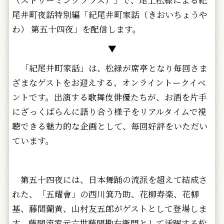
尾井町夜話特別編「紀尾井町家話（きおいちょうや
わ） 第五十四夜」を配信します。
▼
「紀尾井町家話」は、松緑が席亭となり毎回さま
ざまなゲストをお迎えする、オンライントークイベ
ントです。出演する歌舞伎俳優たちが、お酒を片手
にざっくばらんに語り合う様子をリアルタイムで視
聴できる魅力的な企画として、毎回好評をいただい
ています。
第五十四夜には、日本舞踊の流派を超えて結成さ
れた、「五耀會」
の西川箕乃助、花柳寿楽、花柳
基、藤間蘭黄、山村友五郎がゲスト
として登場しま
す。藤間流家元六世藤間勘右衞門として活躍する松