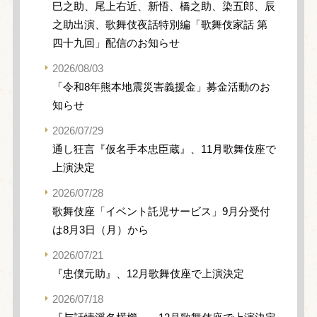
巳之助、尾上右近、新悟、橋之助、染五郎、辰
之助出演、歌舞伎夜話特別編「歌舞伎家話 第
四十九回」配信のお知らせ
2026/08/03
「令和8年熊本地震災害義援金」募金活動のお
知らせ
2026/07/29
通し狂言『仮名手本忠臣蔵』、11月歌舞伎座で
上演決定
2026/07/28
歌舞伎座「イベント託児サービス」9月分受付
は8月3日（月）から
2026/07/21
『忠僕元助』、12月歌舞伎座で上演決定
2026/07/18