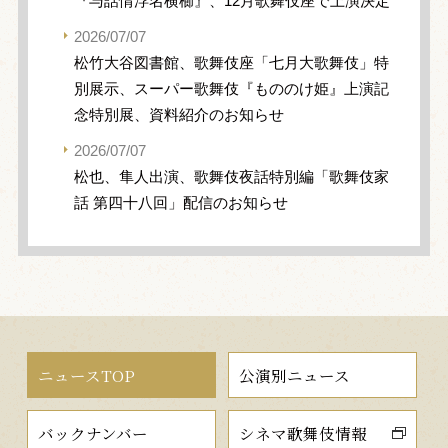
『与話情浮名横櫛』、12月歌舞伎座で上演決定
2026/07/07
松竹大谷図書館、歌舞伎座「七月大歌舞伎」特
別展示、スーパー歌舞伎『もののけ姫』上演記
念特別展、資料紹介のお知らせ
2026/07/07
松也、隼人出演、歌舞伎夜話特別編「歌舞伎家
話 第四十八回」配信のお知らせ
ニュースTOP
公演別ニュース
バックナンバー
シネマ歌舞伎情報