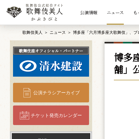
公演情報
ニュース
も
歌舞伎美人
ニュース
博多座「六月博多座大歌舞伎」、ブ
歌舞伎座
オフィシャル・パートナー
博多
舗」
公演チラシアーカイブ
チケット発売カレンダー