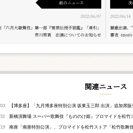
前のニュース
次
2022/06/07
2022/06/14
座「六月大歌舞伎」第一部『菅原伝授手習鑑』「車引」
獅童出演、“「
市川男寅 出演についてのお知らせ
響夜 -in
関連ニュース
/03
【博多座】「九月博多座特別公演 坂東玉三郎 出演」追加席販
/31
新橋演舞場 スーパー歌舞伎『もののけ姫』ブロマイドを松竹
/19
南座「南座特別公演」、ブロマイドを松竹ストア「松竹歌舞