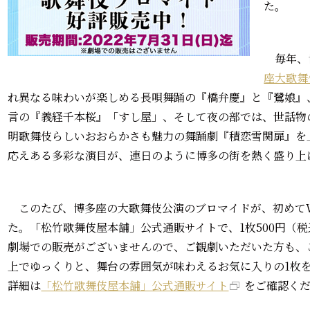
た。
毎年、
座大歌舞
れ異なる味わいが楽しめる長唄舞踊の『橋弁慶』と『鷺娘』
言の『義経千本桜』「すし屋」、そして夜の部では、世話物
明歌舞伎らしいおおらかさも魅力の舞踊劇『積恋雪関扉』を
応えある多彩な演目が、連日のように博多の街を熱く盛り上
このたび、博多座の大歌舞伎公演のブロマイドが、初めてW
た。「松竹歌舞伎屋本舗」公式通販サイトで、1枚500円（
劇場での販売がございませんので、ご観劇いただいた方も、
上でゆっくりと、舞台の雰囲気が味わえるお気に入りの1枚
詳細は
「松竹歌舞伎屋本舗」公式通販サイト
をご確認く