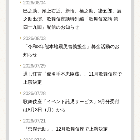
2026/08/04
巳之助、尾上右近、新悟、橋之助、染五郎、辰
之助出演、歌舞伎夜話特別編「歌舞伎家話 第
四十九回」配信のお知らせ
2026/08/03
「令和8年熊本地震災害義援金」募金活動のお
知らせ
2026/07/29
通し狂言『仮名手本忠臣蔵』、11月歌舞伎座で
上演決定
2026/07/28
歌舞伎座「イベント託児サービス」9月分受付
は8月3日（月）から
2026/07/21
『忠僕元助』、12月歌舞伎座で上演決定