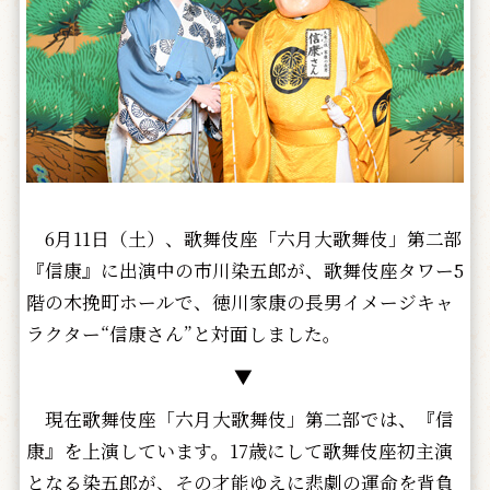
6月11日（土）、歌舞伎座「六月大歌舞伎」第二部
『信康』に出演中の市川染五郎が、歌舞伎座タワー5
階の木挽町ホールで、徳川家康の長男イメージキャ
ラクター“信康さん”と対面しました。
▼
現在歌舞伎座「六月大歌舞伎」第二部では、『信
康』を上演しています。17歳にして歌舞伎座初主演
となる染五郎が、その才能ゆえに悲劇の運命を背負