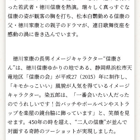
った若武者・徳川信康を熱演。瑞々しく真っすぐな
信康の姿が観客の胸を打ち、松本白鸚勤める信康の
父・徳川家康との親子のドラマが、連日歌舞伎座を
感動の渦に巻き込んでいます。
徳川家康の長男イメージキャラクター“信康さ
ん”は、徳川信康ゆかりの地である、静岡県浜松市天
竜地区「信康の会」が平成27（2015）年に制作し、
「キモかっこいい」風貌が人気を得ているイメージ
キャラクター。染五郎は、「一番会いたい人だった
のでうれしいです！缶バッチやボールペンやストラ
ップを楽屋の鏡台脇に飾っています」と、笑顔を見
せます。450年の時を超え、“二人の信康”が並んで
対面する奇跡のツーショットが実現しました。