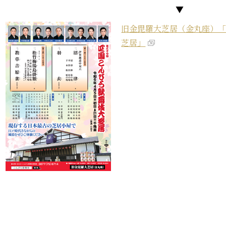
▼
旧金毘羅大芝居（金丸座）「
芝居」