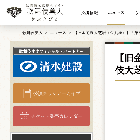
公演情報
ニュース
も
歌舞伎美人
ニュース
【旧金毘羅大芝居（金丸座）】「第
歌舞伎座
オフィシャル・パートナー
【旧
伎大
公演チラシアーカイブ
チケット発売カレンダー