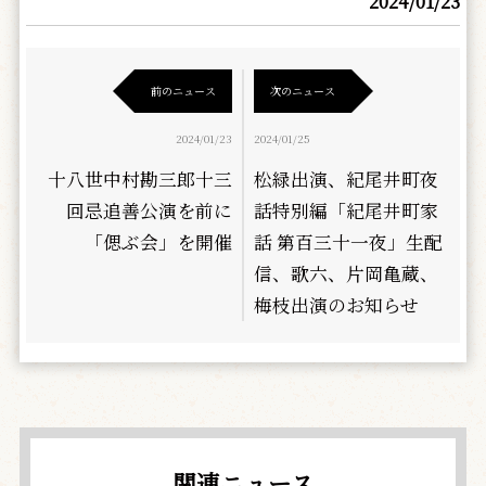
2024/01/23
前のニュース
次のニュース
2024/01/23
2024/01/25
十八世中村勘三郎十三
松緑出演、紀尾井町夜
回忌追善公演を前に
話特別編「紀尾井町家
「偲ぶ会」を開催
話 第百三十一夜」生配
信、歌六、片岡亀蔵、
梅枝出演のお知らせ
関連ニュース