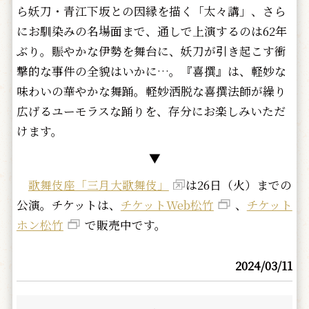
ら妖刀・青江下坂との因縁を描く「太々講」、さら
にお馴染みの名場面まで、通しで上演するのは62年
ぶり。賑やかな伊勢を舞台に、妖刀が引き起こす衝
撃的な事件の全貌はいかに…。『喜撰』は、軽妙な
味わいの華やかな舞踊。軽妙洒脱な喜撰法師が繰り
広げるユーモラスな踊りを、存分にお楽しみいただ
けます。
▼
歌舞伎座「三月大歌舞伎」
は26日（火）までの
公演。チケットは、
チケットWeb松竹
、
チケット
ホン松竹
で販売中です。
2024/03/11