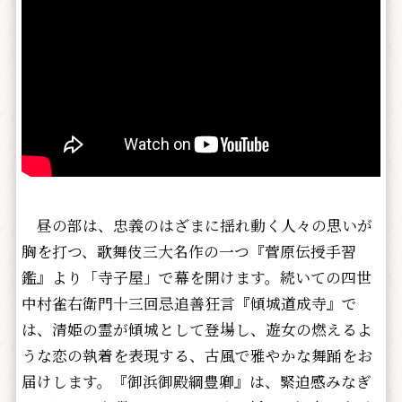
昼の部は、忠義のはざまに揺れ動く人々の思いが
胸を打つ、歌舞伎三大名作の一つ『菅原伝授手習
鑑』より「寺子屋」で幕を開けます。続いての四世
中村雀右衛門十三回忌追善狂言『傾城道成寺』で
は、清姫の霊が傾城として登場し、遊女の燃えるよ
うな恋の執着を表現する、古風で雅やかな舞踊をお
届けします。『御浜御殿綱豊卿』は、緊迫感みなぎ