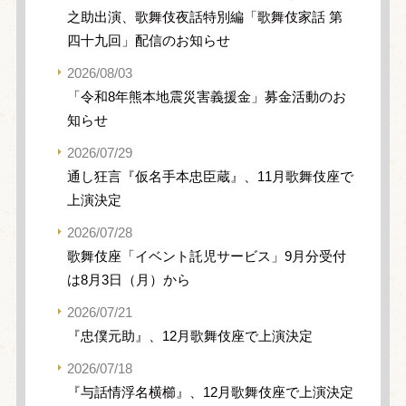
之助出演、歌舞伎夜話特別編「歌舞伎家話 第
四十九回」配信のお知らせ
2026/08/03
「令和8年熊本地震災害義援金」募金活動のお
知らせ
2026/07/29
通し狂言『仮名手本忠臣蔵』、11月歌舞伎座で
上演決定
2026/07/28
歌舞伎座「イベント託児サービス」9月分受付
は8月3日（月）から
2026/07/21
『忠僕元助』、12月歌舞伎座で上演決定
2026/07/18
『与話情浮名横櫛』、12月歌舞伎座で上演決定