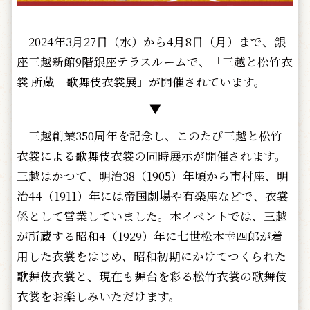
2024年3月27日（水）から4月8日（月）まで、銀
座三越新館9階銀座テラスルームで、「三越と松竹衣
裳 所蔵 歌舞伎衣裳展」が開催されています。
▼
三越創業350周年を記念し、このたび三越と松竹
衣裳による歌舞伎衣裳の同時展示が開催されます。
三越はかつて、明治38（1905）年頃から市村座、明
治44（1911）年には帝国劇場や有楽座などで、衣裳
係として営業していました。本イベントでは、三越
が所蔵する昭和4（1929）年に七世松本幸四郎が着
用した衣裳をはじめ、昭和初期にかけてつくられた
歌舞伎衣裳と、現在も舞台を彩る松竹衣裳の歌舞伎
衣裳をお楽しみいただけます。