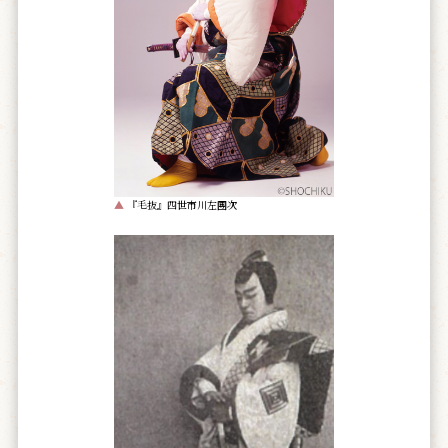
▲
『毛抜』四世市川左團次