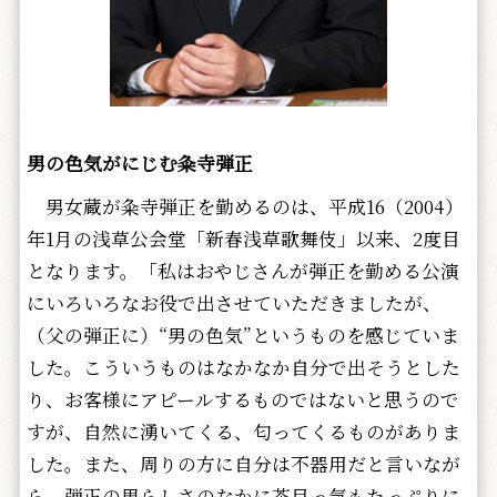
男の色気がにじむ粂寺弾正
男女蔵が粂寺弾正を勤めるのは、平成16（2004）
年1月の浅草公会堂「新春浅草歌舞伎」以来、2度目
となります。「私はおやじさんが弾正を勤める公演
にいろいろなお役で出させていただきましたが、
（父の弾正に）“男の色気”というものを感じていま
した。こういうものはなかなか自分で出そうとした
り、お客様にアピールするものではないと思うので
すが、自然に湧いてくる、匂ってくるものがありま
した。また、周りの方に自分は不器用だと言いなが
ら、弾正の男らしさのなかに茶目っ気もたっぷりに