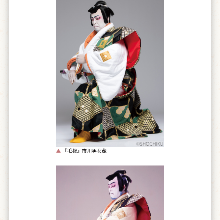
▲
『毛抜』市川男女蔵