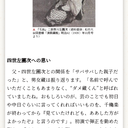
▲
『毛抜』二世市川左團次（資料提供：松竹大
谷図書館「演藝画報」
明治42〈1909〉年10月号
より）
四世左團次への思い
父・四世左團次との関係を「サバサバした親子だ
った」と、男女蔵は振り返ります。「名前で呼んで
いただくこともあまりなく、“ダメ蔵くん”と呼ばれ
ていましたね。おもしろいのが、芸のことでも初日
や中日ぐらいに言ってくれればいいものを、千穐楽
が終わってから『見ていたけれども、ああした方が
よかったぞ』と言うのです」。初演で弾正を勤めた