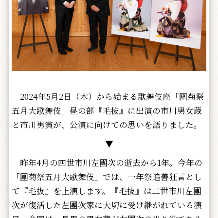
2024年5月2日（木）から始まる歌舞伎座「團菊祭
五月大歌舞伎」昼の部『毛抜』に出演の市川男女蔵
と市川男寅が、公演に向けての思いを語りました。
▼
昨年4月の四世市川左團次の逝去から1年。今年の
「團菊祭五月大歌舞伎」では、一年祭追善狂言とし
て『毛抜』を上演します。『毛抜』は二世市川左團
次が復活した左團次家に大切に受け継がれている演