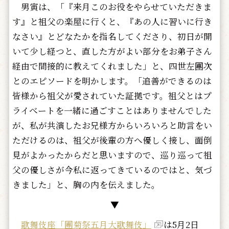
男寅は、「『来月このお役をやらせていただきま
す』と祖父の楽屋に行くと、『あの人に習いに行き
なさい』とどなたかを指名してくださり、初日が開
いて少し経つと、直した方がよい部分をお弟子さん
経由で間接的に教えてくれました」と、四世左團次
とのエピソードを明かします。「追善ができるのは
皆様から祖父が愛されていた証拠です。祖父とはプ
ライべートを一緒に過ごすことはありませんでした
が、私が共演したお兄様方からいろいろと助言をい
ただけるのは、祖父が後輩の方へ優しく接し、面倒
見がよかったからだと思いますので、巡り巡って祖
父の優しさが今私に返ってきているのではと、気づ
きました」と、胸の内を伝えました。
▼
歌舞伎座「團菊祭五月大歌舞伎」
は5月2日