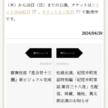
（木）から26日（日）までの公演。チケットは
チケ
ットWeb松竹
、
チケットホン松竹
で販売中
です。
2024/04/19
前のニュース
次のニュース
2024/04/19
2024/04/22
歌舞伎座『星合世十三
松緑出演、紀尾井町夜
團』新ビジュアル完成
話特別編「紀尾井町家
話 第百三十八夜」生配
信、時蔵、梅枝、萬太
郎出演のお知らせ