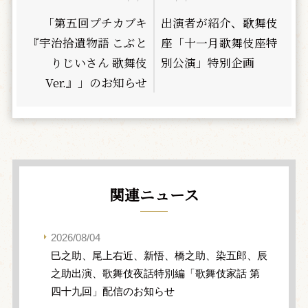
「第五回プチカブキ
出演者が紹介、歌舞伎
『宇治拾遺物語 こぶと
座「十一月歌舞伎座特
りじいさん 歌舞伎
別公演」特別企画
Ver.』」のお知らせ
関連ニュース
2026/08/04
巳之助、尾上右近、新悟、橋之助、染五郎、辰
之助出演、歌舞伎夜話特別編「歌舞伎家話 第
四十九回」配信のお知らせ