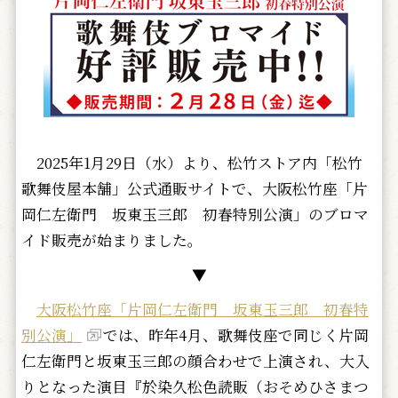
2025年1月29日（水）より、松竹ストア内「松竹
歌舞伎屋本舗」公式通販サイトで、大阪松竹座「片
岡仁左衛門 坂東玉三郎 初春特別公演」のブロマ
イド販売が始まりました。
▼
大阪松竹座「片岡仁左衛門 坂東玉三郎 初春特
別公演」
では、昨年4月、歌舞伎座で同じく片岡
仁左衛門と坂東玉三郎の顔合わせで上演され、大入
りとなった演目『於染久松色読販（おそめひさまつ