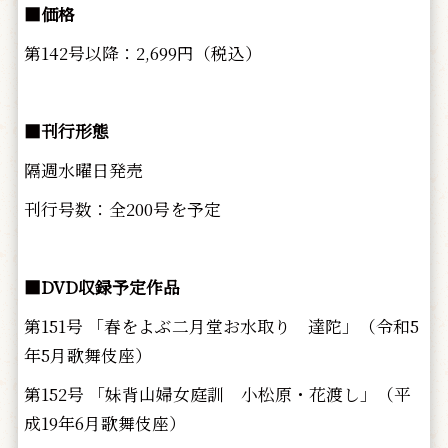
■価格
第142号以降：2,699円（税込）
■刊行形態
隔週水曜日発売
刊行号数：全200号を予定
■DVD収録予定作品
第151号 「春をよぶ二月堂お水取り 達陀」（令和5
年5月歌舞伎座）
第152号 「妹背山婦女庭訓 小松原・花渡し」（平
成19年6月歌舞伎座）