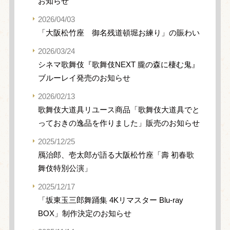
お知らせ
2026/04/03
「大阪松竹座 御名残道頓堀お練り」の賑わい
2026/03/24
シネマ歌舞伎『歌舞伎NEXT 朧の森に棲む鬼』
ブルーレイ発売のお知らせ
2026/02/13
歌舞伎大道具リユース商品「歌舞伎大道具でと
っておきの逸品を作りました」販売のお知らせ
2025/12/25
鴈治郎、壱太郎が語る大阪松竹座「壽 初春歌
舞伎特別公演」
2025/12/17
「坂東玉三郎舞踊集 4Kリマスター Blu-ray
BOX」制作決定のお知らせ