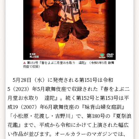
▲
第151号『春をよぶ二月堂お水取り 達陀』（令和5年5月 歌舞
伎座で収録）
5月28日（水）に発売される第151号は令和
5（2023）年5月歌舞伎座で収録された『春をよぶ二
月堂お水取り 達陀』。続く第152号と第153号は平
成19（2007）年6月歌舞伎座の『妹背山婦女庭訓』
「小松原・花渡し・吉野川」で、第180号の『夏祭浪
花鑑』まで、平成から令和にかけて上演された幅広
い作品が並びます。オールカラーのマガジンでは、