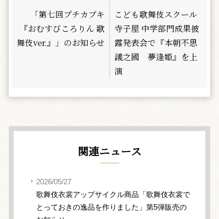
「第七回プチカブキ
こども歌舞伎スクール
『おむすびころりん 歌
寺子屋 中学部門成果披
舞伎ver.』」のお知らせ
露発表会で『本朝不思
議之國 夢逢姫』を上
演
関連ニュース
2026/05/27
歌舞伎衣裳アップサイクル商品「歌舞伎衣裳で
とっておきの逸品を作りました」第5弾販売の