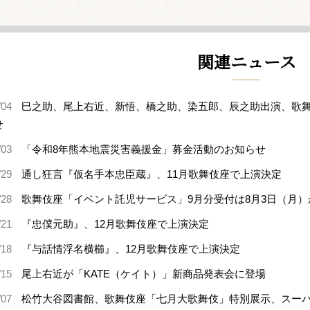
関連ニュース
/04
巳之助、尾上右近、新悟、橋之助、染五郎、辰之助出演、歌舞
せ
/03
「令和8年熊本地震災害義援金」募金活動のお知らせ
/29
通し狂言『仮名手本忠臣蔵』、11月歌舞伎座で上演決定
/28
歌舞伎座「イベント託児サービス」9月分受付は8月3日（月）
/21
『忠僕元助』、12月歌舞伎座で上演決定
/18
『与話情浮名横櫛』、12月歌舞伎座で上演決定
/15
尾上右近が「KATE（ケイト）」新商品発表会に登場
/07
松竹大谷図書館、歌舞伎座「七月大歌舞伎」特別展示、スー