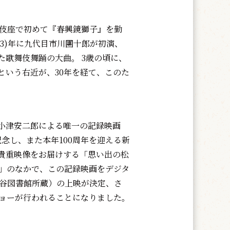
伎座で初めて『春興鏡獅子』を勤
93)年に九代目市川團十郎が初演、
歌舞伎舞踊の大曲。 3歳の頃に、
という右近が、30年を経て、このた
小津安二郎による唯一の記録映画
念し、また本年100周年を迎える新
貴重映像をお届けする「思い出の松
木]）」のなかで、この記録映画をデジタ
大谷図書館所蔵）の上映が決定、さ
ショーが行われることになりました。