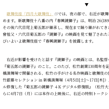
▼
歌舞伎座「四月大歌舞伎」
では、夜の部で、右近が歌舞
めます。新歌舞伎十八番の内『春興鏡獅子』は、明治 26(18
その後六代目尾上菊五郎が継承し、現在まで踊り継がれてきた
曾祖父・六代目菊五郎の『鏡獅子』の映画を見て魅了された
びいよいよ歌舞伎座で『春興鏡獅子』を披露します。
右近が影響を受けたと話す『鏡獅子』の映画とは、名監督
『菊五郎の鏡獅子』のこと。このたび、松竹創業130周年を記
橋演舞場で開催される、松竹の手がける名作映画と歌舞伎の
竹銀幕セレクション in 新橋演舞場（4月5日[土]～17日[
ル修復した『菊五郎の鏡獅子 ４K デジタル修復版』（松竹
らに4月7日（月）には本作の上映後に、右近の特別トーク