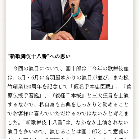
“新歌舞伎十八番”への思い
今回の演目について、團十郎は「今年の歌舞伎座
は、5月・6月に音羽屋ゆかりの演目が並び、また松
竹創業130周年を記念して『仮名手本忠臣蔵』、『菅
原伝授手習鑑』、『義経千本桜』と三大狂言を上演
するなかで、私自身も古典をしっかりと勤めること
でお客様に喜んでいただけるのではないかと考えま
した。“新歌舞伎十八番”は、なかなか上演されない
演目も多いので、演じることは團十郎として意義の