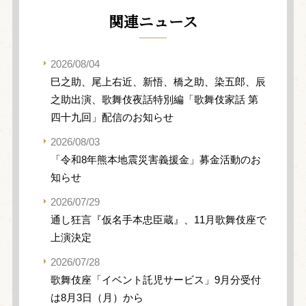
関連ニュース
2026/08/04
巳之助、尾上右近、新悟、橋之助、染五郎、辰
之助出演、歌舞伎夜話特別編「歌舞伎家話 第
四十九回」配信のお知らせ
2026/08/03
「令和8年熊本地震災害義援金」募金活動のお
知らせ
2026/07/29
通し狂言『仮名手本忠臣蔵』、11月歌舞伎座で
上演決定
2026/07/28
歌舞伎座「イベント託児サービス」9月分受付
は8月3日（月）から