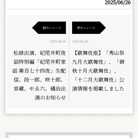
2025/06/26
前のニュース
次のニュース
2025/06/26
2025/06/26
松緑出演、紀尾井町夜
【歌舞伎座】「秀山祭
話特別編「紀尾井町家
九月大歌舞伎」、「錦
話 第百七十四夜」生配
秋十月大歌舞伎」、
信、段一郎、咲十郎、
「十二月大歌舞伎」公
音蔵、やゑ六、橘治出
演情報を掲載しました
演のお知らせ