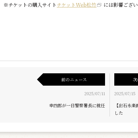
※チケットの購入サイト
チケットWeb松竹
には影響ござ
前のニュース
次
2025/07/11
2025/07/15
幸四郎が一日警察署長に就任
【出石永楽
した