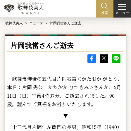
メニュー
検索
歌舞伎美人
ニュース
片岡我當さんご逝去
片岡我當さんご逝去
歌舞伎俳優の五代目片岡我當＜かたおか がとう、
本名：片岡 秀公＝かたおか ひできみ＞さんが、5月
11日（日）午後4時37分、ご逝去されました。90
歳。謹んでご冥福をお祈りいたします。
▼
十三代目片岡仁左衛門の長男。昭和15年（1940）