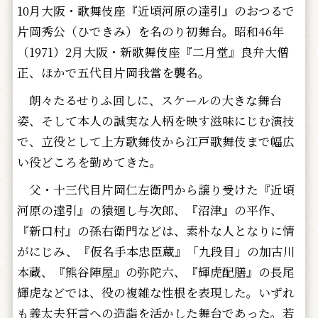
10月大阪・歌舞伎座『近頃河原の達引』のおつるで
片岡秀公（ひできみ）を名のり初舞台。昭和46年
（1971）2月大阪・新歌舞伎座『二月堂』良弁大僧
正、ほかで五代目片岡我當を襲名。
朗々たるせりふ回しに、スケールの大きな舞台
姿、そして本人の誠実な人柄を映す滋味にじむ演技
で、立役として上方歌舞伎から江戸歌舞伎まで幅広
い役どころを勤めてきた。
父・十三代目片岡仁左衛門から譲り受けた『近頃
河原の達引』の猿廻し与次郎、『沼津』の平作、
『新口村』の孫右衛門などは、素朴な人となりに情
がにじみ、『仮名手本忠臣蔵』「九段目」の加古川
本蔵、『熊谷陣屋』の弥陀六、『輝虎配膳』の長尾
輝虎などでは、役の複雑な性根を表現した。いずれ
も義太夫狂言への造詣を活かした舞台であった。若