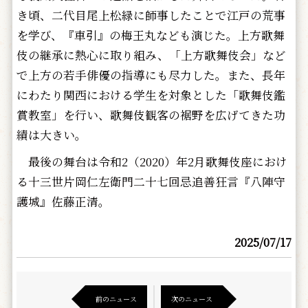
き頃、二代目尾上松緑に師事したことで江戸の荒事
を学び、『車引』の梅王丸なども演じた。上方歌舞
伎の継承に熱心に取り組み、「上方歌舞伎会」など
で上方の若手俳優の指導にも尽力した。また、長年
にわたり関西における学生を対象とした「歌舞伎鑑
賞教室」を行い、歌舞伎観客の裾野を広げてきた功
績は大きい。
最後の舞台は令和2（2020）年2月歌舞伎座におけ
る十三世片岡仁左衛門二十七回忌追善狂言『八陣守
護城』佐藤正清。
2025/07/17
前のニュース
次のニュース