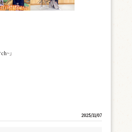
ch~」
2025/11/07