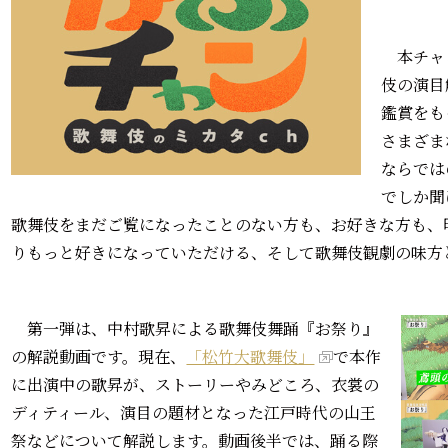
本チャ
伎の演目
鑑賞をも
さまざま
ならでは
でしか聞
歌舞伎をまだご覧になったことのない方も、お好きな方も、
りもっと好きになっていただける、そして歌舞伎観劇の味方
第一弾は、中村歌昇による歌舞伎舞踊『お祭り』
の解説動画です。現在、
「松竹大歌舞伎」
で本作
に出演中の歌昇が、ストーリーやみどころ、衣裳の
ディティール、演目の題材となった江戸時代の山王
祭などについて解説します。動画後半では、踊る際