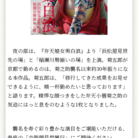
夜の部は、『弁天娘女男白浪』より「浜松屋見世
先の場」と「稲瀬川勢揃いの場」を上演。菊五郎が
京都で勤めるのは、菊之助襲名以来約30年振りにな
る本作品。菊五郎は、「修行してきた成果をお見せ
できるように、精一杯勤めたいと思っております」
と語ります。精悍な顔つきをした弁天小僧菊之助の
気迫にはっと息をのむような1枚となりました。
襲名を寿ぐ彩り豊かな演目をご堪能いただける、
南座の「吉例顔見世興行」にご期待ください。