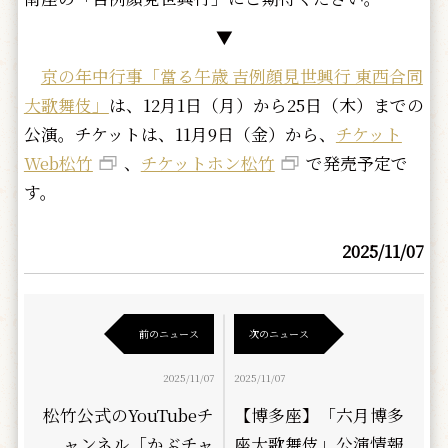
▼
京の年中行事「當る午歳 吉例顔見世興行 東西合同
大歌舞伎」
は、12月1日（月）から25日（木）までの
公演。チケットは、11月9日（金）から、
チケット
Web松竹
、
チケットホン松竹
で発売予定で
す。
2025/11/07
前のニュース
次のニュース
2025/11/07
2025/11/07
松竹公式のYouTubeチ
【博多座】「六月博多
ャンネル「かぶチャ
座大歌舞伎」公演情報