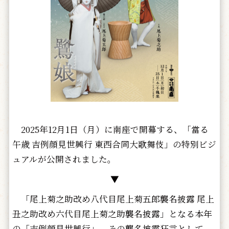
2025年12月1日（月）に南座で開幕する、「當る
午歳 吉例顔見世興行 東西合同大歌舞伎」の特別ビジ
ュアルが公開されました。
▼
「尾上菊之助改め八代目尾上菊五郎襲名披露 尾上
丑之助改め六代目尾上菊之助襲名披露」となる本年
の「吉例顔見世興行」。その襲名披露狂言として、