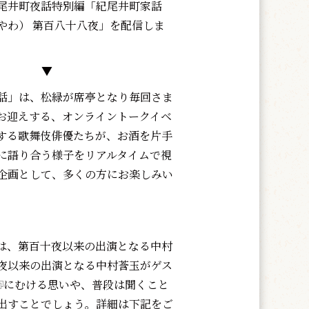
尾井町夜話特別編「紀尾井町家話
やわ） 第百八十八夜」を配信しま
▼
話」は、松緑が席亭となり毎回さま
お迎えする、オンライントークイベ
する歌舞伎俳優たちが、お酒を片手
に語り合う様子をリアルタイムで視
企画として、多くの方にお楽しみい
。
は、第百十夜以来の出演となる中村
夜以来の出演となる中村莟玉がゲス
にむける思いや、普段は聞くこと
出すことでしょう。詳細は下記をご