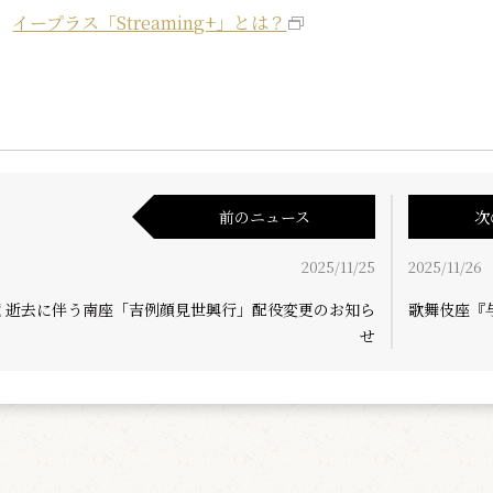
イープラス「Streaming+」とは？
前のニュース
次
2025/11/25
2025/11/26
蔵 逝去に伴う南座「吉例顔見世興行」配役変更のお知ら
歌舞伎座『
せ