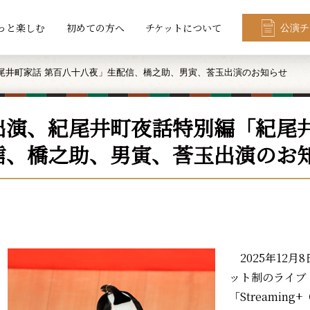
っと楽しむ
初めての方へ
チケットについて
公演チ
尾井町家話 第百八十八夜」生配信、橋之助、男寅、莟玉出演のお知らせ
出演、紀尾井町夜話特別編「紀尾井
信、橋之助、男寅、莟玉出演のお
2025年12月
ット制のライブ
「Streami