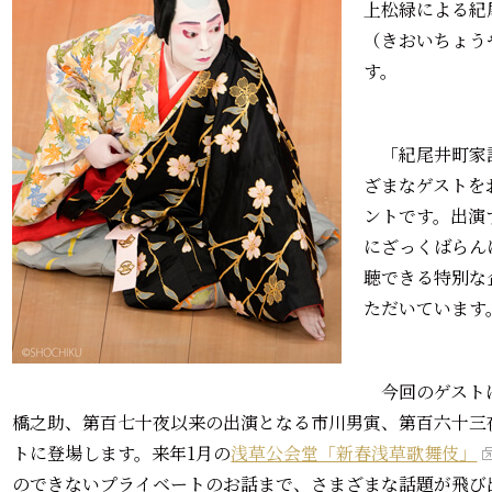
上松緑による紀
（きおいちょう
す。
「紀尾井町家
ざまなゲストを
ントです。出演
にざっくばらん
聴できる特別な
ただいています
今回のゲスト
橋之助、第百七十夜以来の出演となる市川男寅、第百六十三
トに登場します。来年1月の
浅草公会堂「新春浅草歌舞伎」
のできないプライベートのお話まで、さまざまな話題が飛び