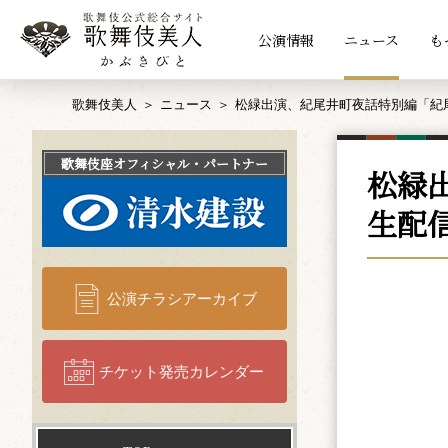
公演情報
ニュース
も
歌舞伎美人
ニュース
松緑出演、紀尾井町夜話特別編「紀
歌舞伎座
オフィシャル・パートナー
松緑
生配
公演チラシアーカイブ
チケット発売カレンダー