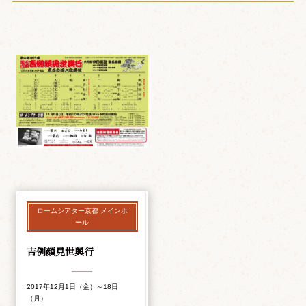
ロームシアター京都 メインホ
ール
吉例顔見世興行
2017年12月1日（金）～18日
（月）