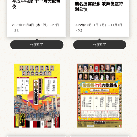
平成中村座 十一月大歌舞
襲名披露記念 歌舞伎座特
伎
別公演
2022年11月3日（木・祝）～27日
2022年10月31日（月）～11月1日
（日）
（火）
公演終了
公演終了