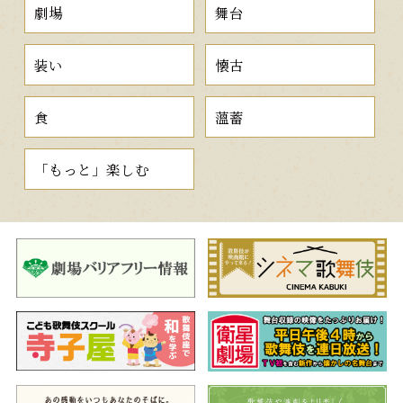
劇場
舞台
装い
懐古
食
薀蓄
「もっと」楽しむ