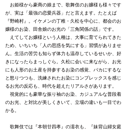
お姫様から豪商の娘まで、歌舞伎のお嬢様も様々です
が、実は「最強の恋愛兵器」だと言えます。たとえば
『野崎村』。イケメンの丁稚・久松を中心に、都会のお
嬢様のお染、田舎娘のお光の「三角関係の話」です。
えてしてお嬢様という人種は、大事に育てられてきた
ため、いちいち「人の思惑を気にする」習慣がありませ
ん。生活の苦労も知らず体力も温存しているせいか、好
きになったらまっしぐら。久松に会いに来ながら、お光
にも人形のお土産を持参するお染の感覚、バカにするな
と怒りつつも、洗練されたお染にコンプレックスを感じ
るお光の反応も、時代を超えたリアルさがあります。
視覚的にも豪華な振り袖のお染、カジュアルな普段着
のお光、と対比が美しくきいて、立場の違いも一目でわ
かる。
歌舞伎では『本朝廿四孝』の濡衣も、『妹背山婦女庭