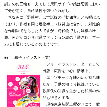
訓』のお三輪も、えてして庶民サイドの娘は恋愛におい
て分が悪く、自己犠牲を強いられがち。
ちなみに『野崎村』は世話版の『廿四孝』とも呼ばれ
ており、作者も同じ近松半二（妹背山は合作）。対比的
な作劇法でならした人ですが、時代物でもお嬢様の圧
勝。何だかコンサバ系ファッション誌の「愛され」ブー
ムにも通じているかのようです。
■辻 和子（イラスト・文）
フリーイラストレーターとして
出版・広告を中心に活動中。
エキゾチックな味わいが持ち味
だが、子供の頃より観続けている
歌舞伎の知識を生かした和風の作
品も得意とする。
現在東京新聞土曜夕刊にて、歌