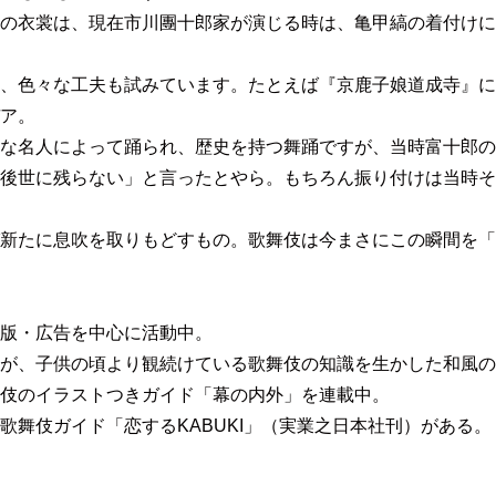
の衣裳は、現在市川團十郎家が演じる時は、亀甲縞の着付けに
、色々な工夫も試みています。たとえば『京鹿子娘道成寺』に
ア。
な名人によって踊られ、歴史を持つ舞踊ですが、当時富十郎の
後世に残らない」と言ったとやら。もちろん振り付けは当時そ
新たに息吹を取りもどすもの。歌舞伎は今まさにこの瞬間を「
版・広告を中心に活動中。
が、子供の頃より観続けている歌舞伎の知識を生かした和風の
伎のイラストつきガイド「幕の内外」を連載中。
舞伎ガイド「恋するKABUKI」（実業之日本社刊）がある。