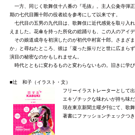
一方、同じく歌舞伎十八番の『毛抜』。主人公粂寺弾正
期の七代目團十郎の役者絵を参考にして以来です。
七代目の五男の九代目は、歌舞伎に近代感覚を取り入れ
えました。花傘を持った所化の総踊りも、この人のアイデ
その娘道成寺を初演したのが初代中村富十郎。さまざま
か」と尋ねたところ、彼は「凝った振りだと世に広まらず
演目の秘密なのかもしれません。
時代とともに変わるものと変わらないもの。旧きに学び
■辻 和子（イラスト・文）
フリーイラストレーターとして出
エキゾチックな味わいが持ち味だ
現在東京新聞土曜夕刊にて、歌舞
著書にファッションチェックつき歌