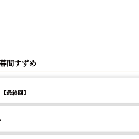
幕間すずめ
物？【最終回】
?