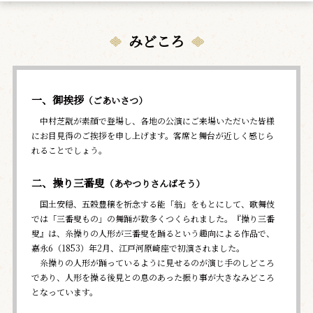
みどころ
一、御挨拶
（ごあいさつ）
中村芝翫が素顔で登場し、各地の公演にご来場いただいた皆様
にお目見得のご挨拶を申し上げます。客席と舞台が近しく感じら
れることでしょう。
二、操り三番叟
（あやつりさんばそう）
国土安穏、五穀豊穣を祈念する能「翁」をもとにして、歌舞伎
では「三番叟もの」の舞踊が数多くつくられました。『操り三番
叟』は、糸操りの人形が三番叟を踊るという趣向による作品で、
嘉永6（1853）年2月、江戸河原崎座で初演されました。
糸操りの人形が踊っているように見せるのが演じ手のしどころ
であり、人形を操る後見との息のあった振り事が大きなみどころ
となっています。