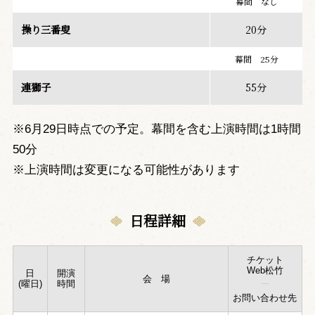
幕間 なし
操り三番叟
20分
幕間 25分
連獅子
55分
※6月29日時点での予定。幕間を含む上演時間は1時間
50分
※上演時間は変更になる可能性があります
日程詳細
チケット
Web松竹
日
開演
会 場
(曜日)
時間
お問い合わせ先