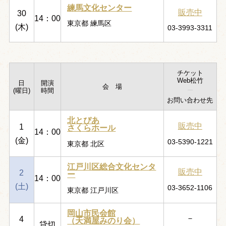
練馬文化センター
販売中
30
14：00
東京都 練馬区
(木)
03-3993-3311
チケット
Web松竹
日
開演
会 場
(曜日)
時間
お問い合わせ先
北とぴあ
販売中
1
さくらホール
14：00
(金)
03-5390-1221
東京都 北区
江戸川区総合文化センタ
販売中
2
ー
14：00
(土)
03-3652-1106
東京都 江戸川区
岡山市民会館
－
4
（天満屋みのり会）
貸切