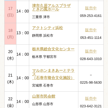
津市久居アルスプラザ
販売中
17
ときの風ホール
14：00
(日)
059-253-4161
三重県 津市
アクトシティ浜松
販売中
18
13：00
静岡県 浜松市
(月)
053-451-1114
栃木県総合文化センター
販売中
20
14：00
栃木県 宇都宮市
(水)
028-643-1010
マルホンまきあーとテラ
ス
－
21
（石巻市複合文化施設）
14：00
(木)
0225-98-5630
宮城県 石巻市
山形市民会館
販売中
22
14：00
山形県 山形市
(金)
023-642-3121