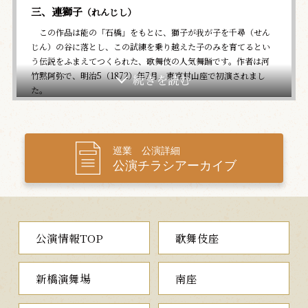
三、連獅子
（れんじし）
この作品は能の「石橋」をもとに、獅子が我が子を千尋（せん
じん）の谷に落とし、この試練を乗り越えた子のみを育てるとい
う伝説をふまえてつくられた、歌舞伎の人気舞踊です。作者は河
竹黙阿弥で、明治5（1872）年7月、東京村山座で初演されまし
た。
親子の獅子の試練と、その情愛を描いた前半の狂言師の踊り、
それぞれの宗派の尊さを論じる間狂言の「宗論」、さらに後半の
勇壮な獅子の精の狂いと、みどころ多い作品をお楽しみくださ
い。
巡業 公演詳細
公演チラシアーカイブ
公演情報TOP
歌舞伎座
新橋演舞場
南座