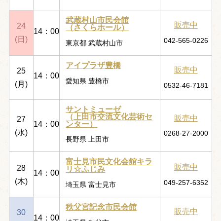
武蔵村山市民会館
販売中
24
（さくらホール）
14：00
(日)
042-565-0226
東京都 武蔵村山市
アイプラザ豊橋
販売中
25
14：00
愛知県 豊橋市
(月)
0532-46-7181
サントミューゼ
（上田市交流文化芸術セ
販売中
27
ンター）
14：00
(水)
0268-27-2000
長野県 上田市
富士見市民文化会館キラ
販売中
28
リ☆ふじみ
14：00
(木)
049-257-6352
埼玉県 富士見市
秩父宮記念市民会館
販売中
30
14：00