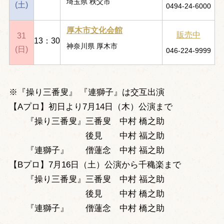
埼玉県 秩父市
(土)
0494-24-6000
厚木市文化会館
販売中
31
13：30
神奈川県 厚木市
(日)
046-224-9999
※『操り三番叟』 『連獅子』は交互出演
【Aプロ】初日より7月14日（木）公演まで
『操り三番叟』三番叟 中村 橋之助
後見 中村 福之助
『連獅子』 僧蓮念 中村 福之助
【Bプロ】7月16日（土）公演から千穐楽まで
『操り三番叟』三番叟 中村 福之助
後見 中村 橋之助
『連獅子』 僧蓮念 中村 橋之助