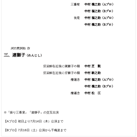
三番叟
中村 橋之助
（Aプロ）
中村 福之助
（Bプロ）
後見
中村 福之助
（Aプロ）
中村 橋之助
（Bプロ）
河竹黙阿弥 作
三、連獅子
（れんじし）
狂言師右近後に親獅子の精
中村
芝
翫
狂言師左近後に仔獅子の精
中村 歌之助
僧蓮念
中村 福之助
（Aプロ）
中村 橋之助
（Bプロ）
僧遍念
中村
松
江
※『操り三番叟』『連獅子』の交互出演
【Aプロ】初日より7月14日（木）公演まで
【Bプロ】7月16日（土）公演から千穐楽まで