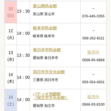
富山県民会館
－
10
13：30
富山県 富山市
(日)
076-445-3355
岐阜市民会館
－
12
14：00
岐阜県 岐阜市
(火)
058-262-8111
春日井市民会館
販売中
13
13：30
愛知県 春日井市
(水)
0568-85-6868
四日市市文化会館
－
14
14：00
三重県 四日市市
(木)
059-354-4501
パティオ池鯉鮒
販売中
16
（知立市文化会館）
14：00
(土)
0566-83-8100
愛知県 知立市