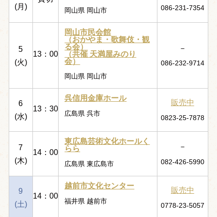
(月)
086-231-7354
岡山県 岡山市
岡山市民会館
（おかやま・歌舞伎・観
る会）
－
5
（共催 天満屋みのり
13：00
会）
(火)
086-232-9714
岡山県 岡山市
呉信用金庫ホール
販売中
6
13：30
広島県 呉市
(水)
0823-25-7878
東広島芸術文化ホールく
－
7
らら
14：00
(木)
082-426-5990
広島県 東広島市
越前市文化センター
販売中
9
14：00
福井県 越前市
(土)
0778-23-5057