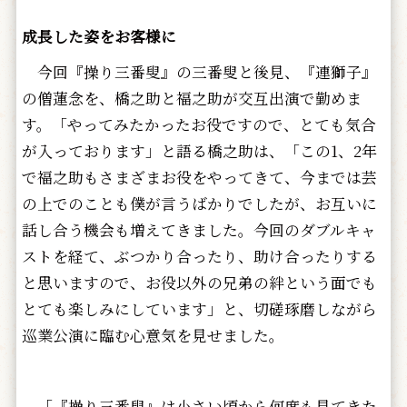
成長した姿をお客様に
今回『操り三番叟』の三番叟と後見、『連獅子』
の僧蓮念を、橋之助と福之助が交互出演で勤めま
す。「やってみたかったお役ですので、とても気合
が入っております」と語る橋之助は、「この1、2年
で福之助もさまざまお役をやってきて、今までは芸
の上でのことも僕が言うばかりでしたが、お互いに
話し合う機会も増えてきました。今回のダブルキャ
ストを経て、ぶつかり合ったり、助け合ったりする
と思いますので、お役以外の兄弟の絆という面でも
とても楽しみにしています」と、切磋琢磨しながら
巡業公演に臨む心意気を見せました。
「『操り三番叟』は小さい頃から何度も見てきた