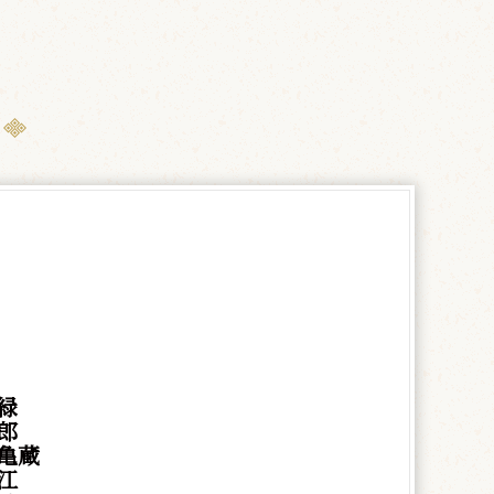
緑
郎
亀蔵
江