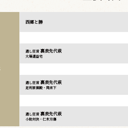
西郷と勝
裏表先代萩
通し狂言
大場道益宅
部
裏表先代萩
通し狂言
足利家御殿・同床下
裏表先代萩
通し狂言
小助対決・仁木刃傷