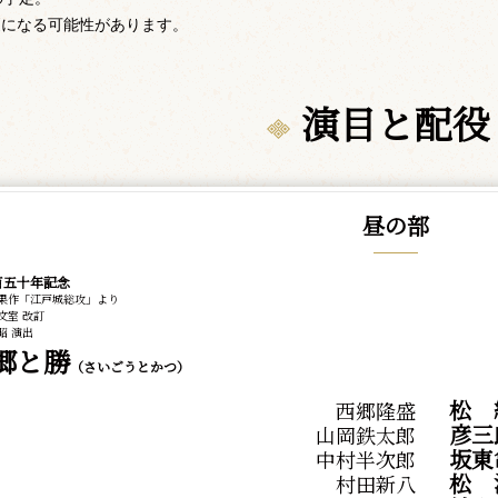
更になる可能性があります。
演目と配役
昼の部
百五十年記念
果作「江戸城総攻」より
文室 改訂
昭 演出
郷と勝
（さいごうとかつ）
松
西郷隆盛
彦三
山岡鉄太郎
坂東
中村半次郎
松
村田新八