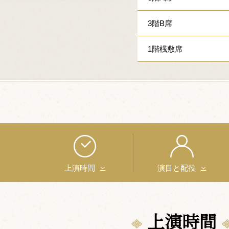
3階B席
1階桟敷席
上演時間
演目と配役
上演時間