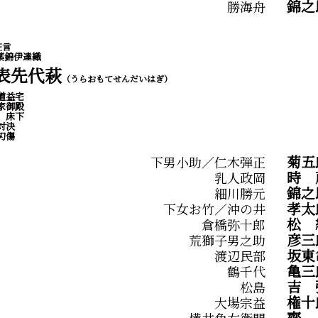
錦之
勝海舟
狂言
葉錦伊達織
表先代萩
（うらおもてせんだいはぎ）
道益宅
家御殿
 床下
対決
刃傷
菊五
下男小助／仁木弾正
時
乳人政岡
錦之
細川勝元
孝太
下女お竹／沖の井
松
倉橋弥十郎
彦三
荒獅子男之助
坂東
渡辺民部
亀三
鶴千代
吉
松島
権十
大場宗益
齊