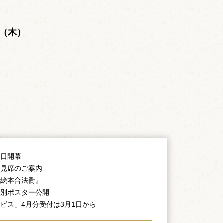
。
日（木）
。
初日開幕
幕見席のご案内
『絵本合法衢』
特別ポスター公開
ビス」4月分受付は3月1日から