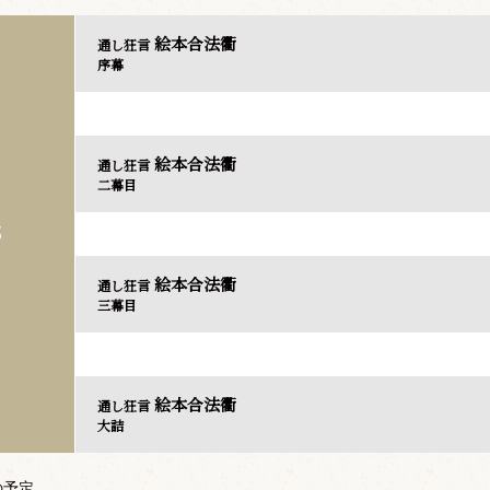
絵本合法衢
通し狂言
序幕
絵本合法衢
通し狂言
二幕目
部
絵本合法衢
通し狂言
三幕目
絵本合法衢
通し狂言
大詰
の予定。