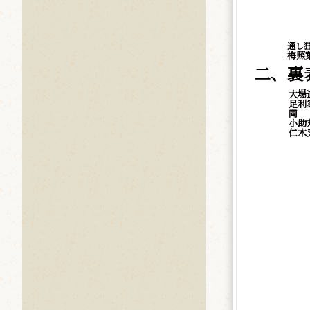
通し
梅照
二、裏
大場
足利
同
小助
仁木