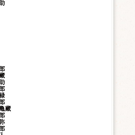
助
郎
蔵
助
郎
緑
郎
亀蔵
郎
弥
郎
入