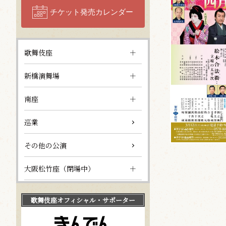
チケット発売カレンダー
歌舞伎座
新橋演舞場
南座
巡業
その他の公演
大阪松竹座（閉場中）
歌舞伎座
オフィシャル・サポーター