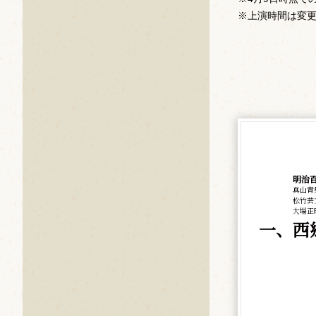
※上演時間は変
明治
真山青
松竹芸
大場正
一、西