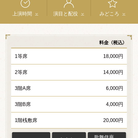
上演時間
演目と配役
みどころ
料金（税込）
1等席
18,000円
2等席
14,000円
3階A席
6,000円
3階B席
4,000円
1階桟敷席
20,000円
歌舞伎座