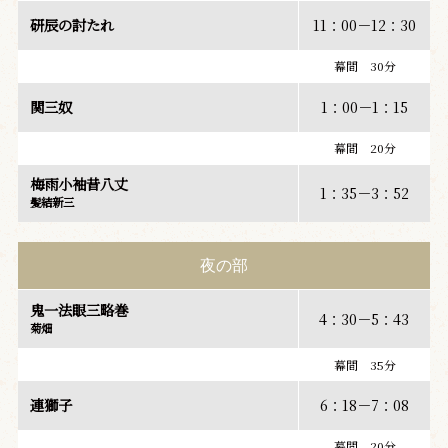
研辰の討たれ
11：00－12：30
幕間 30分
関三奴
1：00－1：15
幕間 20分
梅雨小袖昔八丈
1：35－3：52
髪結新三
夜の部
鬼一法眼三略巻
4：30－5：43
菊畑
幕間 35分
連獅子
6：18－7：08
幕間 20分