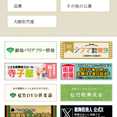
巡業
その他の公演
夜の部
大阪松竹座
一、鬼一法眼三略巻
（きいちほうげんさんりゃくのまき）
豪華絢爛な時代狂言
菊の花が咲き誇る鬼一法眼の館。奉公している奴の智恵内と虎
蔵の二人は、源氏の再興を果たすため正体を隠し、秘蔵の兵法書
「六韜三略」を手に入れようとしています。しかし、虎蔵に一途
な恋心を抱く鬼一法眼の娘、皆鶴姫が二人の素性を知ってしま
い…。
美しい菊畑の舞台で織りなされる時代絵巻。瑞々しい若衆の虎
蔵役で中村梅丸が初代中村莟玉を名のり披露するひと幕をご覧い
ただきます。
二、連獅子
（れんじし）
勇壮な獅子の豪快な毛振り
霊地清涼山の麓にある石橋。狂言師の右近と左近が石橋の由来
や、文殊菩薩の使いである霊獣獅子の親子の伝説を踊って見せま
す。その後に、親獅子と仔獅子の精が現れ…。