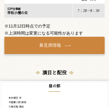
江戸女草紙
7：28－8：30
市松小僧の女
※11月12日時点での予定
※上演時間は変更になる可能性があります
幕見席情報
演目と配役
昼の部
木村錦花 作
平田兼三郎 脚色
大場正昭 演出