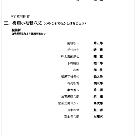
河竹黙阿弥 作
三、梅雨小袖昔八丈
（つゆこそでむかしはちじょう）
髪結新三
白子屋見世先より閻魔堂橋まで
髪結新三
菊五郎
手代忠七
時
蔵
弥太五郎源七
團
蔵
下剃勝奴
権十郎
お熊
梅
枝
紙屋丁稚長松
丑之助
肴売新吉
橘太郎
車力善八
秀
調
加賀屋藤兵衛
家
橘
家主女房おかく
萬次郎
後家お常
魁
春
家主長兵衛
左團次