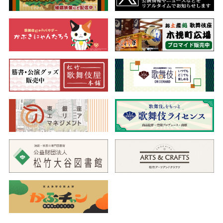
親子の情愛、勇猛果敢な迫力の毛振りが魅力の歌舞伎舞踊の代
表作をお楽しみいただきます。
三、市松小僧の女
（いちまつこぞうのおんな）
人情の機微を描いた池波正太郎の秀作
呉服屋の娘お千代は、女だてらに剣術に凝り、日ごろの振舞い
もまるで男のよう。見かねた父親は婿を迎え入れて身代を継がせ
ようとします。しかし、父の後妻に気を遣ったお千代は、家を出
て乳母おかねの元で暮らすことにしました。ある日、お千代は
「市松小僧」と異名をとるすりの又吉に出会い、恋に落ちた二人
は…。
時代小説の大家、池波正太郎が書き下ろし、江戸の市井に生き
る人々を描いた作品。このたび、実に42年ぶりの上演となりま
す。