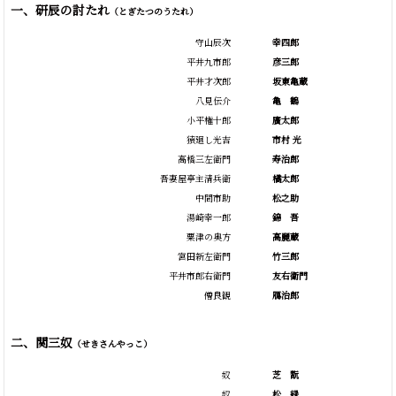
一、研辰の討たれ
（とぎたつのうたれ）
守山辰次
幸四郎
平井九市郎
彦三郎
平井才次郎
坂東亀蔵
八見伝介
亀
鶴
小平権十郎
廣太郎
猿廻し光吉
市村 光
高橋三左衛門
寿治郎
吾妻屋亭主清兵衛
橘太郎
中間市助
松之助
湯崎幸一郎
錦
吾
粟津の奥方
高麗蔵
宮田新左衛門
竹三郎
平井市郎右衛門
友右衛門
僧良観
鴈治郎
二、関三奴
（せきさんやっこ）
奴
芝
翫
奴
松
緑