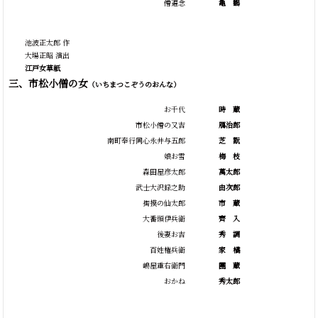
僧遍念
亀
鶴
池波正太郎 作
大場正昭 演出
江戸女草紙
三、市松小僧の女
（いちまつこぞうのおんな）
お千代
時
蔵
市松小僧の又吉
鴈治郎
南町奉行同心永井与五郎
芝
翫
娘お雪
梅
枝
森田屋彦太郎
萬太郎
武士大沢録之助
由次郎
掏摸の仙太郎
市
蔵
大番頭伊兵衛
齊
入
後妻お吉
秀
調
百姓権兵衛
家
橘
嶋屋重右衛門
團
蔵
おかね
秀太郎