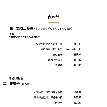
夜の部
一、鬼一法眼三略巻
（きいちほうげんさんりゃくのまき）
菊畑
中村梅丸改め初代中村莟玉披露狂言
奴智恵内実は吉岡鬼三太
梅
玉
奴虎蔵実は源牛若丸
莟
玉
梅丸改め
笠原湛海
鴈治郎
吉岡鬼一法眼
芝
翫
皆鶴姫
魁
春
河竹黙阿弥 作
二、連獅子
（れんじし）
狂言師右近後に親獅子の精
幸四郎
狂言師左近後に仔獅子の精
染五郎
僧蓮念
萬太郎