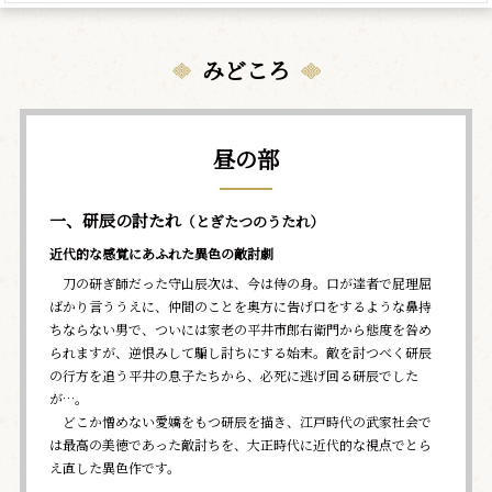
みどころ
昼の部
一、研辰の討たれ
（とぎたつのうたれ）
近代的な感覚にあふれた異色の敵討劇
刀の研ぎ師だった守山辰次は、今は侍の身。口が達者で屁理屈
ばかり言ううえに、仲間のことを奥方に告げ口をするような鼻持
ちならない男で、ついには家老の平井市郎右衛門から態度を咎め
られますが、逆恨みして騙し討ちにする始末。敵を討つべく研辰
の行方を追う平井の息子たちから、必死に逃げ回る研辰でした
が…。
どこか憎めない愛嬌をもつ研辰を描き、江戸時代の武家社会で
は最高の美徳であった敵討ちを、大正時代に近代的な視点でとら
え直した異色作です。