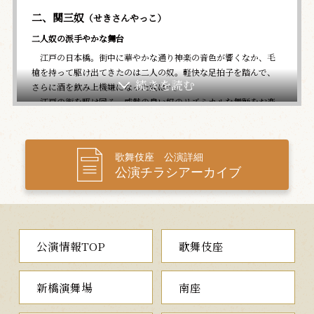
二、関三奴
（せきさんやっこ）
二人奴の派手やかな舞台
江戸の日本橋。街中に華やかな通り神楽の音色が響くなか、毛
槍を持って駆け出てきたのは二人の奴。軽快な足拍子を踏んで、
さらに酒を飲み上機嫌になった奴は…。
江戸の街を駆け回る、威勢の良い奴のリズミカルな舞踊をお楽
しみいただきます。
三、梅雨小袖昔八丈
（つゆこそでむかしはちじょう）
歌舞伎座 公演詳細
七五調の名台詞が心地良い河竹黙阿弥の代表作
公演チラシアーカイブ
江戸の小悪党、髪結いの新三。白子屋へ出入りするうちに、一
人娘のお熊と手代の忠七が恋仲であることを知ると、忠七を騙し
てお熊を誘拐し、身代金をせしめようと企みます。困り果てた白
子屋では、乗物町の親分弥太五郎源七に助けを求めますが、源七
公演情報TOP
歌舞伎座
は新三に追い返されてしまいます。そこで、老獪な家主の長兵衛
が乗り出すと、まんまと新三をやり込めますが…。
江戸の下町情緒が鮮やかに生きる、音羽屋所縁の世話物の傑作
新橋演舞場
南座
をご堪能ください。