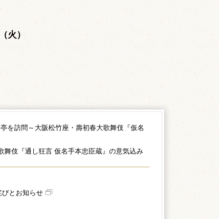
。
日（火）
力亭を訪問～大阪松竹座・壽初春大歌舞伎『仮名
大歌舞伎『通し狂言 仮名手本忠臣蔵』の意気込み
詫びとお知らせ