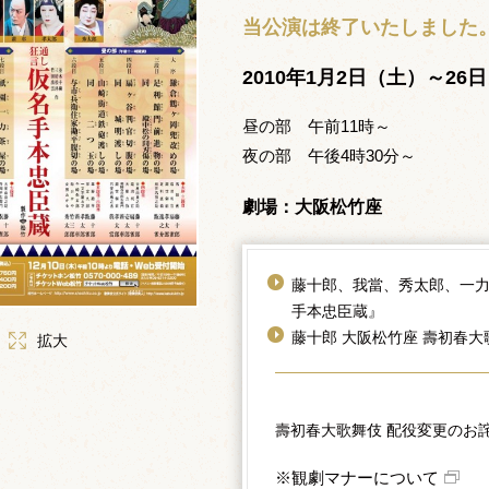
当公演は終了いたしました
2010年1月2日（土）～26
昼の部 午前11時～
夜の部 午後4時30分～
劇場：大阪松竹座
藤十郎、我當、秀太郎、一
手本忠臣蔵』
藤十郎 大阪松竹座 壽初春
拡大
壽初春大歌舞伎 配役変更のお
※観劇マナーについて