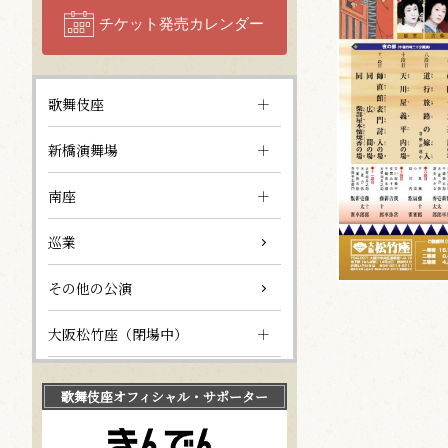
チケット発売カレンダー
歌舞伎座
新橋演舞場
南座
巡業
その他の公演
大阪松竹座（閉場中）
歌舞伎座
オフィシャル・サポーター