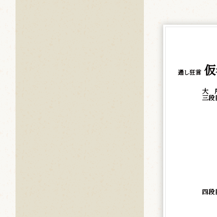
仮
通し狂言
大 
三段
同
四段
同