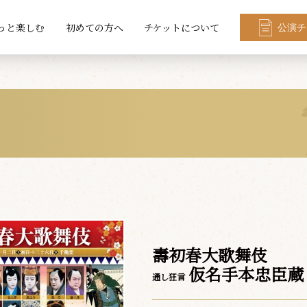
っと楽しむ
初めての方へ
チケットについて
公演チ
壽初春大歌舞伎
仮名手本忠臣蔵
通し狂言