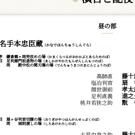
昼の部
名手本忠臣蔵
（かなでほんちゅうしんぐら）
序 鎌倉鶴ヶ岡兜改めの場
（かまくらつるがおかかぶとあらためのば）
目 足利館門前進物の場
（あしかがやかたもんぜんしんもつのば）
 殿中松の間刃傷の場
（でんちゅうまつのまにんじょうのば）
藤十
高師直
扇
塩冶判官
孝太
顔世御前
進之
足利直義
翫
桃井若狭之助
目 扇ヶ谷判官切腹の場
（おうぎがやつはんがんせっぷくのば）
 城明渡しの場
（しろあけわたしのば）
藤十
大星由良之助