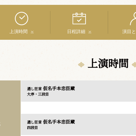
上演時間
日程詳細
演目
上演時間
仮名手本忠臣蔵
通し狂言
大序・三段目
仮名手本忠臣蔵
通し狂言
部
四段目