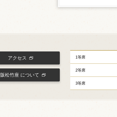
1等席
アクセス
2等席
大阪松竹座
について
3等席