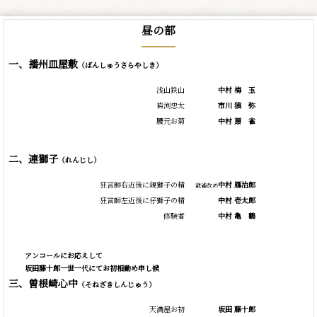
昼の部
一、播州皿屋敷
（ばんしゅうさらやしき）
浅山鉄山
中村
梅
玉
岩渕忠太
市川
猿
弥
腰元お菊
中村
扇
雀
二、連獅子
（れんじし）
狂言師右近後に親獅子の精
中村 鴈治郎
翫雀改め
狂言師左近後に仔獅子の精
中村 壱太郎
修験者
中村
亀
鶴
アンコールにお応えして
坂田藤十郎一世一代にてお初相勤め申し候
三、曽根崎心中
（そねざきしんじゅう）
天満屋お初
坂田 藤十郎