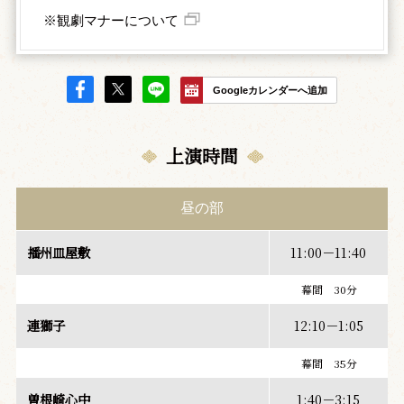
※観劇マナーについて
Googleカレンダーへ追加
上演時間
昼の部
播州皿屋敷
11:00－11:40
幕間 30分
連獅子
12:10－1:05
幕間 35分
曽根崎心中
1:40－3:15