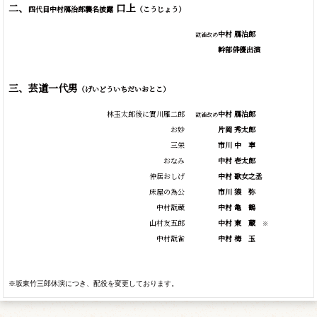
二、
口上
四代目中村鴈治郎襲名披露
（こうじょう）
中村 鴈治郎
翫雀改め
幹部俳優出演
三、芸道一代男
（げいどういちだいおとこ）
林玉太郎後に實川雁二郎
中村 鴈治郎
翫雀改め
お妙
片岡 秀太郎
三栄
市川
中
車
おなみ
中村 壱太郎
仲居おしげ
中村 歌女之丞
床屋の為公
市川
猿
弥
中村翫蔵
中村
亀
鶴
山村友五郎
中村
東
蔵
※
中村翫雀
中村
梅
玉
※坂東竹三郎休演につき、配役を変更しております。