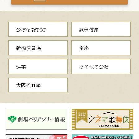
夜の部
公演情報TOP
歌舞伎座
一、ぢいさんばあさん
江戸城の警護にあたる、美濃部伊織と妻るんは評判のおしどり
新橋演舞場
南座
夫婦。ところが、伊織は喧嘩で負傷した弟の宮重久右衛門に代わ
り京でのお役目を命じられ、離ればなれに。翌年の桜時の再会を
誓い別れる二人ですが、伊織は京でふとしたはずみから人を斬っ
巡業
その他の公演
てしまい、越前へ預かりの身となってしまいます。それを知った
るんは、筑前へ奥女中奉公に出ます。時は流れて37年後、再会し
た二人は…。
大阪松竹座
森鷗外の短編を宇野信夫が巧みに脚色した新歌舞伎。夫婦の情
愛が感動的な心温まる作品です。
二、
口上
四代目中村鴈治郎襲名披露
（こうじょう）
俳優が裃姿の正装にてそろい、襲名披露のご挨拶を申し上げま
す。襲名を寿ぐ言葉の中に、役柄ではない俳優の素顔も垣間見え
る一幕です。