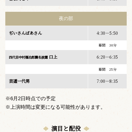
夜の部
ぢいさんばあさん
4:30－5:50
幕間 30分
口上
6:20－6:35
四代目中村鴈治郎襲名披露
幕間 25分
芸道一代男
7:00－8:35
※6月2日時点での予定
※上演時間は変更になる可能性があります。
演目と配役