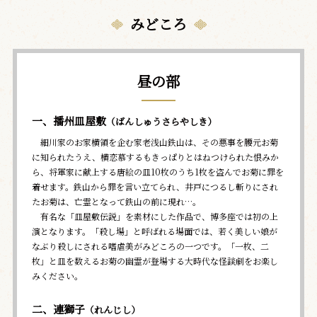
みどころ
昼の部
一、播州皿屋敷
（ばんしゅうさらやしき）
細川家のお家横領を企む家老浅山鉄山は、その悪事を腰元お菊
に知られたうえ、横恋慕するもきっぱりとはねつけられた恨みか
ら、将軍家に献上する唐絵の皿10枚のうち1枚を盗んでお菊に罪を
着せます。鉄山から罪を言い立てられ、井戸につるし斬りにされ
たお菊は、亡霊となって鉄山の前に現れ…。
有名な「皿屋敷伝説」を素材にした作品で、博多座では初の上
演となります。「殺し場」と呼ばれる場面では、若く美しい娘が
なぶり殺しにされる嗜虐美がみどころの一つです。「一枚、二
枚」と皿を数えるお菊の幽霊が登場する大時代な怪談劇をお楽し
みください。
二、連獅子
（れんじし）