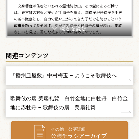
文殊菩薩が住むといわれる霊地清涼山。その麓にある石橋で
は、狂言師の右近と左近が手獅子を携え、親獅子が仔獅子を千尋
の谷へ蹴落とし、自力で這い上がってきた子だけを助けるという
故事を踊って見せます。やがて親獅子と仔獅子の精が現れ、豪放
な狂いを見せ、勇壮な毛ぶりで舞い納めるのでした。
親子の俳優が演じると、俳優修業の親子の厳しい関係とも重な
り、より実感が湧きます。襲名披露狂言として新鴈治郎が華やか
に勤めます。
関連コンテンツ
三、曽根崎心中
（そねざきしんじゅう）
醤油屋平野屋の手代徳兵衛は、天満屋の遊女お初と将来を約束
『播州皿屋敷』中村梅玉 − ようこそ歌舞伎へ
し合う仲。ある日、徳兵衛は伯父久右衛門に返さなければならな
い持参金を、油屋九平次に騙し取られたうえ、満座の中で恥じし
められます。その夜、悄然とした徳兵衛が天満屋に現れると、お
歌舞伎の扇 美扇礼賛 白竹金地に白牡丹、白竹金
初はこれを招き入れ縁の下へ隠します。続いて現れた九平次が、
地に赤牡丹 − 歌舞伎の扇 美扇礼賛
徳兵衛をさんざんにこき下ろすのを聞いたお初は、隠れている徳
兵衛に命をかけて潔白を証明する覚悟を問い、徳兵衛もその決意
を合図し、二人はあの世で添い遂げる覚悟を決めるのでした。
昨年、歌舞伎座で藤十郎が一世一代にてお初を勤め話題となっ
その他 公演詳細
た名作を、アンコールにお応えして博多座で上演します。
公演チラシアーカイブ