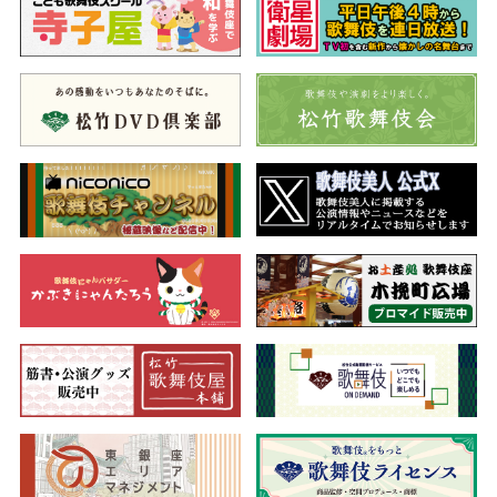
三、芸道一代男
（げいどういちだいおとこ）
背負い呉服の行商として母の暮らしを支えている玉太郎は、生
家の扇屋で踊りの師匠山村友五郎と出会い、実父が三代目翫雀と
知ります。母お妙に「自分も役者になりたい」と告げる玉太郎に
対し、お妙は「私一人の子だ」と言い切る心は揺れていました。4
年後、玉太郎は實川雁二郎と名のり京都で芝居に出ています。後
盾がなく苦労していたところへ、井筒屋の計らいで翫雀と鴈二郎
親子は対面を果たすも、雁二郎は自らの芸道をその名で貫くこと
を決意し…。
初代中村鴈治郎が世に出るまでを描いた“家のルーツ”が芝居に
なった珍しい作品。襲名披露狂言にふさわしく新鴈治郎が勤めま
す。