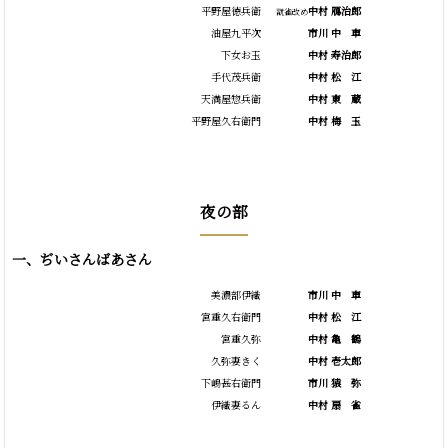
平野屋徳兵衛
中村 鴈治郎
翫雀改め
油屋九平次
市川
中
車
下女お玉
中村 寿治郎
手代茂兵衛
中村
松
江
天満屋惣兵衛
中村
東
蔵
平野屋久右衛門
中村
梅
玉
夜の部
一、ぢいさんばあさん
美濃部伊織
市川
中
車
宮重久右衛門
中村
松
江
宮重久弥
中村
亀
鶴
久弥妻きく
中村 壱太郎
下嶋甚右衛門
市川
猿
弥
伊織妻るん
中村
扇
雀