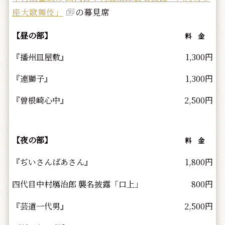
座大歌舞伎」
の幕見席
【昼の部】
料 金
『播州皿屋敷』
1,300円
『連獅子』
1,300円
『曽根崎心中』
2,500円
【夜の部】
料 金
『ぢいさんばあさん』
1,800円
四代目中村鴈治郎 襲名披露「口上」
800円
『芸道一代男』
2,500円