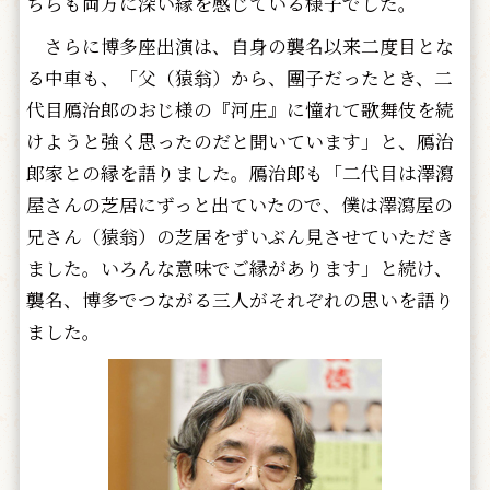
ちらも両方に深い縁を感じている様子でした。
さらに博多座出演は、自身の襲名以来二度目とな
る中車も、「父（猿翁）から、團子だったとき、二
代目鴈治郎のおじ様の『河庄』に憧れて歌舞伎を続
けようと強く思ったのだと聞いています」と、鴈治
郎家との縁を語りました。鴈治郎も「二代目は澤瀉
屋さんの芝居にずっと出ていたので、僕は澤瀉屋の
兄さん（猿翁）の芝居をずいぶん見させていただき
ました。いろんな意味でご縁があります」と続け、
襲名、博多でつながる三人がそれぞれの思いを語り
ました。