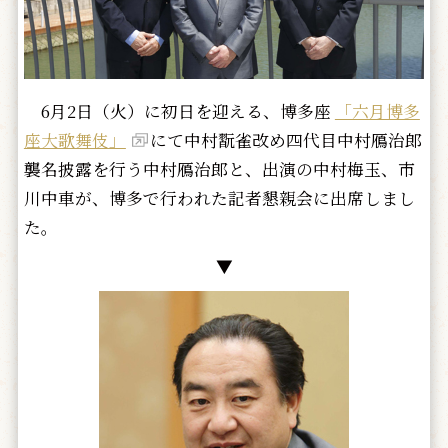
6月2日（火）に初日を迎える、博多座
「六月博多
座大歌舞伎」
にて中村翫雀改め四代目中村鴈治郎
襲名披露を行う中村鴈治郎と、出演の中村梅玉、市
川中車が、博多で行われた記者懇親会に出席しまし
た。
▼