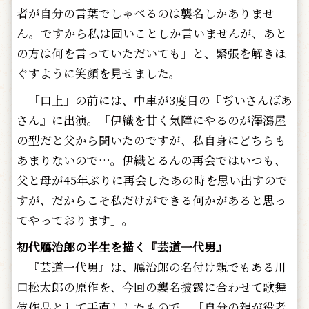
者が自分の言葉でしゃべるのは襲名しかありませ
ん。ですから私は固いことしか言いませんが、あと
の方は何を言っていただいても」と、緊張を解きほ
ぐすように笑顔を見せました。
「口上」の前には、中車が3度目の『ぢいさんばあ
さん』に出演。「伊織を甘く気障にやるのが澤瀉屋
の型だと父から聞いたのですが、私自身にどちらも
あまりないので…。伊織とるんの再会ではいつも、
父と母が45年ぶりに再会したあの時を思い出すので
すが、だからこそ私だけができる何かがあると思っ
てやっております」。
初代鴈治郎の半生を描く『芸道一代男』
『芸道一代男』は、鴈治郎の名付け親でもある川
口松太郎の原作を、今回の襲名披露に合わせて歌舞
伎作品として手直ししたもので、「自分の親が役者