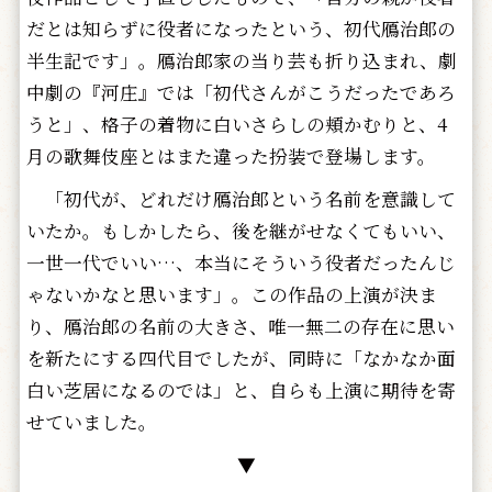
だとは知らずに役者になったという、初代鴈治郎の
半生記です」。鴈治郎家の当り芸も折り込まれ、劇
中劇の『河庄』では「初代さんがこうだったであろ
うと」、格子の着物に白いさらしの頬かむりと、4
月の歌舞伎座とはまた違った扮装で登場します。
「初代が、どれだけ鴈治郎という名前を意識して
いたか。もしかしたら、後を継がせなくてもいい、
一世一代でいい…、本当にそういう役者だったんじ
ゃないかなと思います」。この作品の上演が決ま
り、鴈治郎の名前の大きさ、唯一無二の存在に思い
を新たにする四代目でしたが、同時に「なかなか面
白い芝居になるのでは」と、自らも上演に期待を寄
せていました。
▼