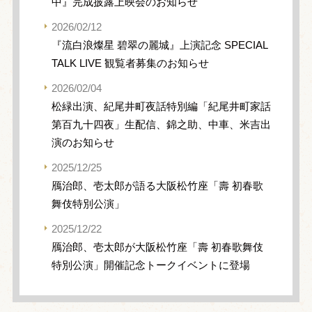
中』完成披露上映会のお知らせ
2026/02/12
『流白浪燦星 碧翠の麗城』上演記念 SPECIAL
TALK LIVE 観覧者募集のお知らせ
2026/02/04
松緑出演、紀尾井町夜話特別編「紀尾井町家話
第百九十四夜」生配信、錦之助、中車、米吉出
演のお知らせ
2025/12/25
鴈治郎、壱太郎が語る大阪松竹座「壽 初春歌
舞伎特別公演」
2025/12/22
鴈治郎、壱太郎が大阪松竹座「壽 初春歌舞伎
特別公演」開催記念トークイベントに登場