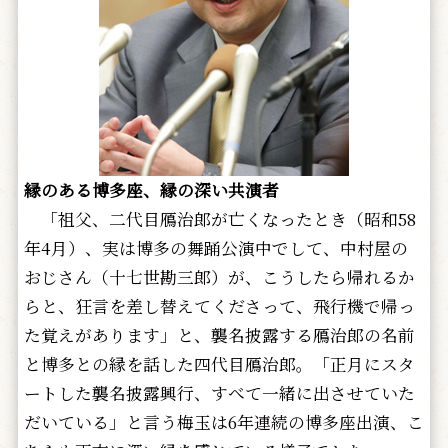
縁のある博多座、縁の深い共演者
「祖父、二代目鴈治郎が亡くなったとき（昭和58
年4月）、実は博多の舞踊公演中でして、中村屋の
おじさん（十七世勘三郎）が、こうしたら帰れるか
らと、狂言を差し替えてくださって、飛行機で帰っ
た覚えがあります」と、襲名披露する鴈治郎の名前
と博多との縁を話した四代目鴈治郎。「正月にスタ
ートした襲名披露興行、すべて一緒に出させていた
だいている」と言う梅玉は6年連続の博多座出演、こ