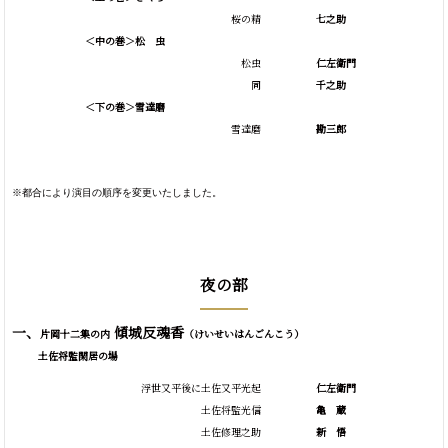
桜の精
七之助
＜中の巻＞松 虫
松虫
仁左衛門
同
千之助
＜下の巻＞雪達磨
雪達磨
勘三郎
※都合により演目の順序を変更いたしました。
夜の部
一、
傾城反魂香
片岡十二集の内
（けいせいはんごんこう）
土佐将監閑居の場
浮世又平後に土佐又平光起
仁左衛門
土佐将監光信
亀
蔵
土佐修理之助
新
悟