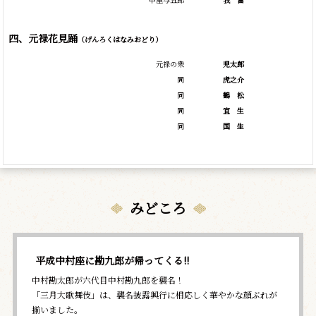
四、元禄花見踊
（げんろくはなみおどり）
元禄の衆
児太郎
同
虎之介
同
鶴
松
同
宜
生
同
国
生
みどころ
平成中村座に勘九郎が帰ってくる!!
中村勘太郎が六代目中村勘九郎を襲名！
「三月大歌舞伎」は、襲名披露興行に相応しく華やかな顔ぶれが
揃いました。