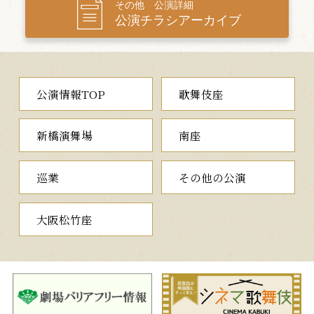
－－
その他 公演詳細
公演チラシアーカイブ
〈平成中村座〉5月までロングラン！
〝江戸の芝居小屋〟にタイムトリップしたような愉しい空間〈平
成中村座〉は、東京、大阪、名古屋、さらには日本を飛び出しNY
など、各地で人々を沸かせてきました――。そして昨秋より、旗揚げ
公演情報TOP
歌舞伎座
の地、浅草・隅田公園で初のロングラン公演が実現!!
新橋演舞場
南座
巡業
その他の公演
大阪松竹座