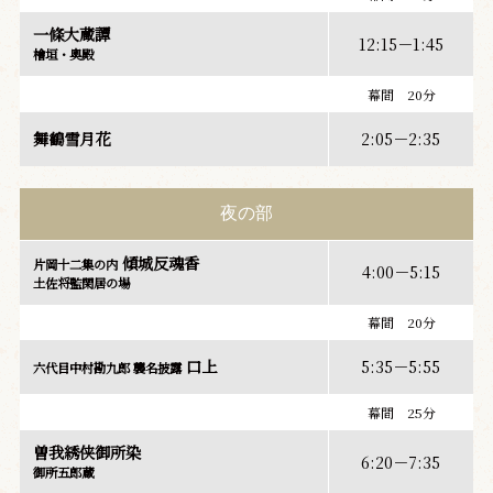
一條大蔵譚
12:15－1:45
檜垣・奥殿
幕間 20分
舞鶴雪月花
2:05－2:35
夜の部
傾城反魂香
片岡十二集の内
4:00－5:15
土佐将監閑居の場
幕間 20分
口上
5:35－5:55
六代目中村勘九郎 襲名披露
幕間 25分
曽我綉侠御所染
6:20－7:35
御所五郎蔵