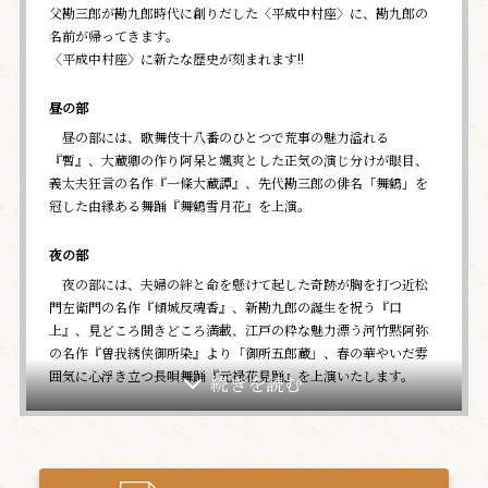
父勘三郎が勘九郎時代に創りだした〈平成中村座〉に、勘九郎の
名前が帰ってきます。
〈平成中村座〉に新たな歴史が刻まれます!!
昼の部
昼の部には、歌舞伎十八番のひとつで荒事の魅力溢れる
『暫』、大蔵卿の作り阿呆と颯爽とした正気の演じ分けが眼目、
義太夫狂言の名作『一條大蔵譚』、先代勘三郎の俳名「舞鶴」を
冠した由縁ある舞踊『舞鶴雪月花』を上演。
夜の部
夜の部には、夫婦の絆と命を懸けて起した奇跡が胸を打つ近松
門左衛門の名作『傾城反魂香』、新勘九郎の誕生を祝う『口
上』、見どころ聞きどころ満載、江戸の粋な魅力漂う河竹黙阿弥
の名作『曽我綉侠御所染』より「御所五郎蔵」、春の華やいだ雰
囲気に心浮き立つ長唄舞踊『元禄花見踊』を上演いたします。
どうぞご期待ください！
－－－－－－－－－－－－－－－－－－－－－－－－－－－－－