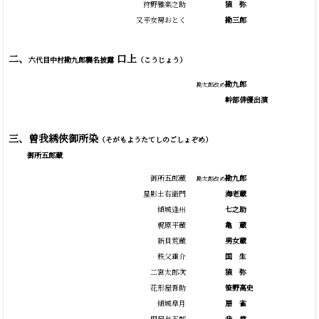
狩野雅楽之助
猿
弥
又平女房おとく
勘三郎
二、
口上
六代目中村勘九郎襲名披露
（こうじょう）
勘九郎
勘太郎改め
幹部俳優出演
三、曽我綉俠御所染
（そがもようたてしのごしょぞめ）
御所五郎蔵
御所五郎蔵
勘九郎
勘太郎改め
星影土右衛門
海老蔵
傾城逢州
七之助
梶原平蔵
亀
蔵
新貝荒蔵
男女蔵
秩父重介
国
生
二宮太郎次
猿
弥
花形屋吾助
笹野高史
傾城皐月
扇
雀
甲屋与五郎
我
當