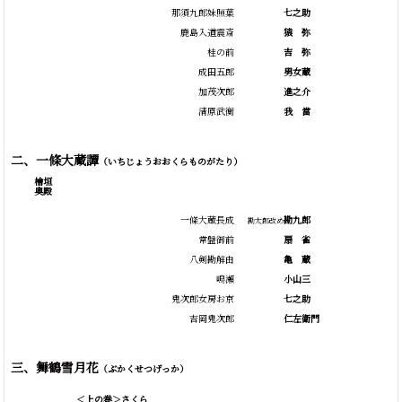
那須九郎妹照葉
七之助
鹿島入道震斎
猿
弥
桂の前
吉
弥
成田五郎
男女蔵
加茂次郎
進之介
清原武衡
我
當
二、一條大蔵譚
（いちじょうおおくらものがたり）
檜垣
奥殿
一條大蔵長成
勘九郎
勘太郎改め
常盤御前
扇
雀
八剣勘解由
亀
蔵
鳴瀬
小山三
鬼次郎女房お京
七之助
吉岡鬼次郎
仁左衛門
三、舞鶴雪月花
（ぶかくせつげっか）
＜上の巻＞さくら