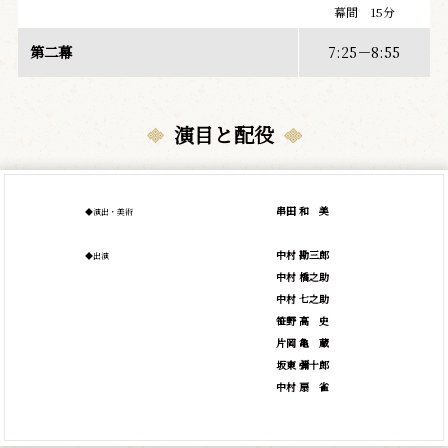
幕間 15分
第二幕
7:25－8:55
演目と配役
串田
和
美
◆演出・美術
中村 勘三郎
◆出演
中村 橋之助
中村 七之助
笹野
高
史
片岡
亀
蔵
坂東 彌十郎
中村
扇
雀