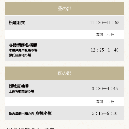
昼の部
松廼羽衣
11：30－11：55
幕間 30分
与話情浮名横櫛
12：25－1：40
木更津海岸見染の場
源氏店妾宅の場
夜の部
傾城反魂香
3：30－4：45
土佐将監閑居の場
幕間 30分
身替座禅
5：15－6：10
新古演劇十種の内