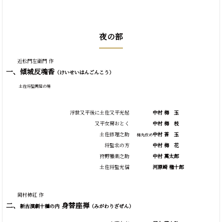
夜の部
近松門左衛門 作
一、傾城反魂香
（けいせいはんごんこう）
土佐将監閑居の場
浮世又平後に土佐又平光起
中村
梅
玉
又平女房おとく
中村
梅
枝
土佐修理之助
中村
莟
玉
梅丸改め
将監北の方
中村
梅
花
狩野雅楽之助
中村 萬太郎
土佐将監光信
河原崎 権十郎
岡村柿紅 作
二、
身替座禅
新古演劇十種の内
（みがわりざぜん）