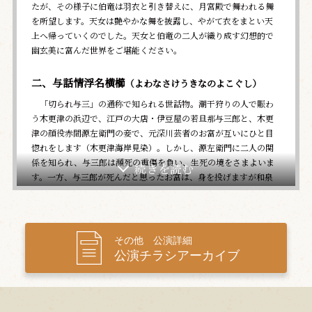
たが、その様子に伯竜は羽衣と引き替えに、月宮殿で舞われる舞
を所望します。天女は艶やかな舞を披露し、やがて衣をまとい天
上へ帰っていくのでした。天女と伯竜の二人が織り成す幻想的で
幽玄美に富んだ世界をご堪能ください。
二、与話情浮名横櫛
（よわなさけうきなのよこぐし）
「切られ与三」の通称で知られる世話物。潮干狩りの人で賑わ
う木更津の浜辺で、江戸の大店・伊豆屋の若旦那与三郎と、木更
津の顔役赤間源左衛門の妾で、元深川芸者のお富が互いにひと目
惚れをします（木更津海岸見染）。しかし、源左衛門に二人の関
係を知られ、与三郎は瀕死の重傷を負い、生死の境をさまよいま
す。一方、与三郎が死んだと思ったお富は、身を投げますが和泉
屋多左衛門に救われます。それから3年、お富が源左衛門と暮らす
妾宅に蝙蝠安が相棒とともに金をたかりに訪れて…（源氏店）。
「しがねぇ恋の情けが仇」から始まる与三郎の名ぜりふがお馴染
みの名作にご期待ください。
その他 公演詳細
公演チラシアーカイブ
夜の部