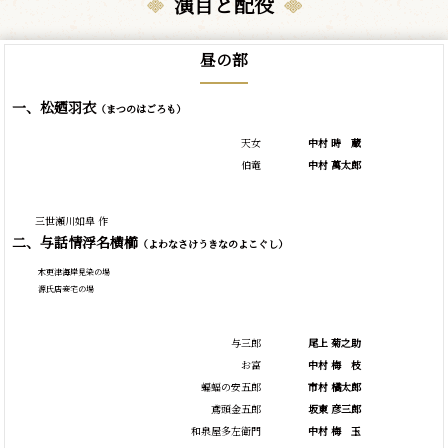
演目と配役
昼の部
一、松廼羽衣
（まつのはごろも）
天女
中村
時
蔵
伯竜
中村 萬太郎
三世瀬川如皐 作
二、与話情浮名横櫛
（よわなさけうきなのよこぐし）
木更津海岸見染の場
源氏店妾宅の場
与三郎
尾上 菊之助
お富
中村
梅
枝
蝙蝠の安五郎
市村 橘太郎
鳶頭金五郎
坂東 彦三郎
和泉屋多左衛門
中村
梅
玉