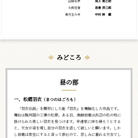
山蔭右京
尾上 菊之助
太郎冠者
坂東 彦三郎
奥方玉の井
中村
時
蔵
みどころ
昼の部
一、松廼羽衣
（まつのはごろも）
「羽衣伝説」を題材にした能『羽衣』を舞踊化した作品です。
舞台は駿河国の三保の松原。ある日、漁師伯竜は浜辺の松の枝に
掛けられた美しい羽衣を見つけます。早速家に持ち帰ろうとする
と、天女が姿を現し自分の羽衣を返して欲しいと願います。しか
し伯竜は家宝にすると言って拒むので、悲しみに暮れる天女でし