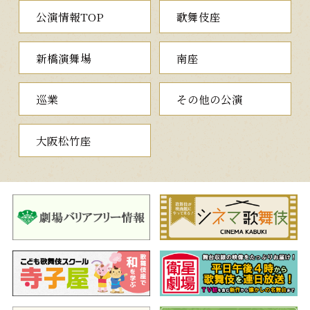
一、傾城反魂香
（けいせいはんごんこう）
公演情報TOP
歌舞伎座
近松門左衛門作の時代浄瑠璃を基にした人気演目です。絵師・
土佐将監の弟子の浮世又平は、生来言葉が不自由のため、妻のお
新橋演舞場
南座
とくが甲斐甲斐しく支えています。弟弟子の修理之助が師から土
佐の苗字を許されたことを知り、女房のおとくは将監に対し、又
平にも苗字を許してほしいと懇願しますが、画業で功績のない者
巡業
その他の公演
には与えられないと突き放します。弟弟子に先を越され死を覚悟
した又平が、この世の名残にと一心に手水鉢に自画像を描くと、
奇跡が起こります。夫婦の情愛を描いた心温まるひと幕をご覧く
大阪松竹座
ださい。
二、
身替座禅
新古演劇十種の内
（みがわりざぜん）
狂言の大曲『花子』を題材にした舞踊劇。大名の山蔭右京は愛
人の花子が都にやってきたことを知り、なんとか会いたいと思い
ますが、妻の玉の井が怖くて出かけられません。そこで右京は邸
内の持仏堂にひと晩籠って座禅をすると嘘をつき、家来の太郎冠
者を身替りに立て、花子のもとへ向かいます。しかし、このこと
が玉の井に知られ、玉の井は太郎冠者と入れ替わり、衾を被って
右京を待つことに。ほろ酔い加減で戻ってきた右京は、座禅の主
が怒りに震える玉の井とも知らずに逢瀬の様子を語りはじめ…。