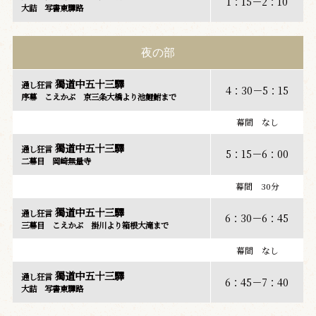
1：15－2：10
大詰 写書東驛路
夜の部
獨道中五十三驛
通し狂言
4：30－5：15
序幕 こえかぶ 京三条大橋より池鯉鮒まで
幕間 なし
獨道中五十三驛
通し狂言
5：15－6：00
二幕目 岡崎無量寺
幕間 30分
獨道中五十三驛
通し狂言
6：30－6：45
三幕目 こえかぶ 掛川より箱根大滝まで
幕間 なし
獨道中五十三驛
通し狂言
6：45－7：40
大詰 写書東驛路