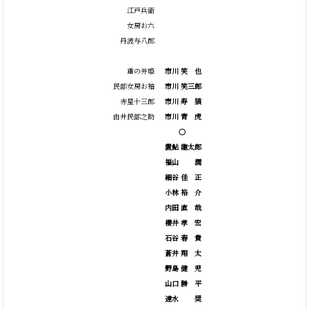
江戸兵衛
女房お六
丹波与八郎
重の井姫
市川
笑
也
民部女房お袖
市川 笑三郎
赤星十三郎
市川
寿
猿
由井民部之助
市川
青
虎
○
置鮎 龍太郎
福山 潤
細谷
佳
正
小林
裕
介
内田
直
哉
櫻井
孝
宏
石谷
春
貴
蒼井
翔
太
野島
健
児
山口
勝
平
速水 奨