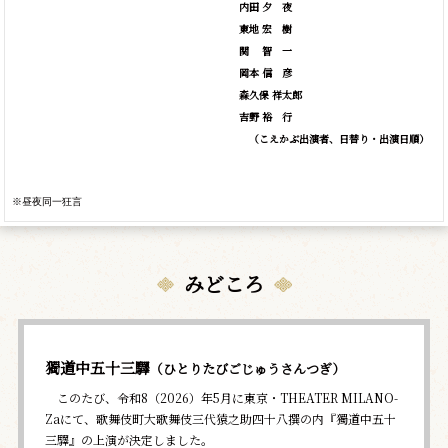
内田
夕
夜
東地
宏
樹
関
智
一
岡本
信
彦
森久保 祥太郎
吉野
裕
行
（こえかぶ出演者、日替り・出演日順）
※昼夜同一狂言
みどころ
獨道中五十三驛
（ひとりたびごじゅうさんつぎ）
このたび、令和8（2026）年5月に東京・THEATER MILANO-
Zaにて、歌舞伎町大歌舞伎三代猿之助四十八撰の内『獨道中五十
三驛』の上演が決定しました。