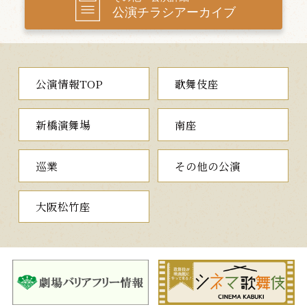
谷畦道』『廓文章』などの世話物まで古典の名作にチャレンジ
公演チラシアーカイブ
し、大きな話題となりました。
本公演では京都三条大橋より三十九番目の宿場にあたる池鯉鮒
までを。そして、掛川より箱根大滝までを「こえかぶ」が担いま
す。日替わりで出演頂く人気声優の「声の歌舞伎」にご期待くだ
さい。
公演情報TOP
歌舞伎座
そして二幕目には、本作において屈指の人気を誇る「岡崎無量
寺の場」では、十二単をまとって宙を飛ぶ猫の怪を、数多くの話
新橋演舞場
南座
題作にも出演、映像でも活躍を続ける市川中車が初役で勤めま
す。THEATER MILANO-Zaで宙乗りを行うのは初の試みとなり
ます。
巡業
その他の公演
大詰は、常磐津を用いた舞踊『写書東驛路』をお届けいたしま
大阪松竹座
す。昨年はスーパー歌舞伎『ヤマトタケル』にてヤマトタケルを演
じ、家の芸である『義経千本桜』にも挑戦し喝采を浴びた、歌舞
伎界のホープ市川團子が、お半と長吉、老若男女から雷までの13
役を早替りにて勤めます。
THEATER MILANO-Zaならではの形で、かつてないエンタメ
性の高い歌舞伎公演を実現します。