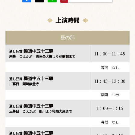
上演時間
昼の部
獨道中五十三驛
通し狂言
11：00－11：45
序幕 こえかぶ 京三条大橋より池鯉鮒まで
幕間 なし
獨道中五十三驛
通し狂言
11：45－12：30
二幕目 岡崎無量寺
幕間 30分
獨道中五十三驛
通し狂言
1：00－1：15
三幕目 こえかぶ 掛川より箱根大滝まで
幕間 なし
獨道中五十三驛
通し狂言