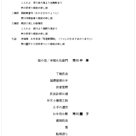
こえかぶ 京三条大橋より池鯉鮒まで
声の早替り相勤め申し候
二幕目
岡崎無量寺
（おかざきむりょうじ）
市川中車宙乗り相勤め申し候
三幕目
朗読で楽しむ歌舞伎
こえかぶ 掛川より箱根大滝まで
声の早替り相勤め申し候
大詰
浄瑠璃 お半長吉
「写書東驛路」
（うつしがきあずまのうまやじ）
市川團子十三役早替りにて相勤め申し候
猫の怪／赤堀水右衛門
市川
中
車
丁稚長吉
信濃屋娘お半
芸者雪野
長吉許嫁お絹
弁天小僧菊之助
土手の道哲
お半母お繫
市川
團
子
鳶頭政吉
雷
船頭浪七