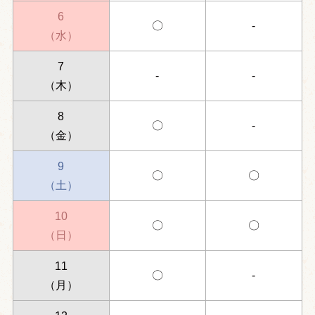
6
〇
-
（水）
7
-
-
（木）
8
〇
-
（金）
9
〇
〇
（土）
10
〇
〇
（日）
11
〇
-
（月）