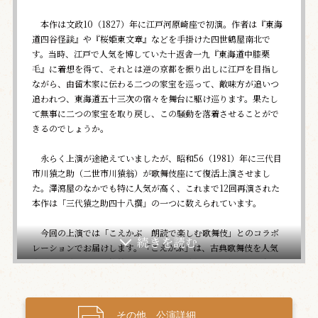
本作は文政10（1827）年に江戸河原崎座で初演。作者は『東海
道四谷怪談』や『桜姫東文章』などを手掛けた四世鶴屋南北で
す。当時、江戸で人気を博していた十返舎一九『東海道中膝栗
毛』に着想を得て、それとは逆の京都を振り出しに江戸を目指し
ながら、由留木家に伝わる二つの家宝を巡って、敵味方が追いつ
追われつ、東海道五十三次の宿々を舞台に駆け巡ります。果たし
て無事に二つの家宝を取り戻し、この騒動を落着させることがで
きるのでしょうか。
永らく上演が途絶えていましたが、昭和56（1981）年に三代目
市川猿之助（二世市川猿翁）が歌舞伎座にて復活上演させまし
た。澤瀉屋のなかでも特に人気が高く、これまで12回再演された
本作は「三代猿之助四十八撰」の一つに数えられています。
今回の上演では「こえかぶ 朗読で楽しむ歌舞伎」とのコラボ
レーションでお届けします。「こえかぶ」は、古典歌舞伎を人気
声優陣が読み上げる松竹のオリジナル朗読劇で、歌舞伎初心者に
は親しみやすく、歌舞伎通には新たな魅力を発見いただける唯一
無二の朗読劇です。過去実施された4公演では『義経千本桜』『菅
原伝授手習鑑』などの時代物から『籠釣瓶花街酔醒』『雪暮夜入
その他 公演詳細