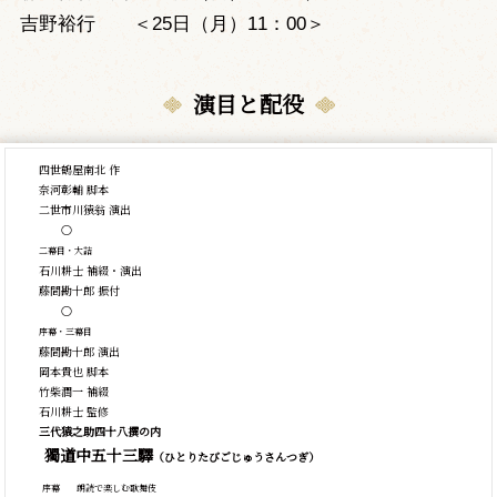
吉野裕行 ＜25日（月）11：00＞
演目と配役
四世鶴屋南北 作
奈河彰輔 脚本
二世市川猿翁 演出
○
二幕目・大詰
石川耕士 補綴・演出
藤間勘十郎 振付
○
序幕・三幕目
藤間勘十郎 演出
岡本貴也 脚本
竹柴潤一 補綴
石川耕士 監修
三代猿之助四十八撰の内
獨道中五十三驛
（ひとりたびごじゅうさんつぎ）
序幕
朗読で楽しむ歌舞伎