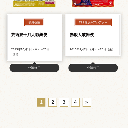
歌舞伎座
TBS赤坂ACTシアター
芸術祭十月大歌舞伎
赤坂大歌舞伎
2015年10月1日（木）～25日
2015年9月7日（月）～25日（金）
（日）
公演終了
公演終了
1
2
3
4
＞