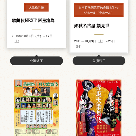
大阪松竹座
日本特殊陶業市民会館 ビレッ
ジホール（中ホール）
歌舞伎NEXT 阿弖流為
錦秋名古屋 顔見世
2015年10月3日（土）～17日
（土）
2015年10月3日（土）～25日
（日）
公演終了
公演終了