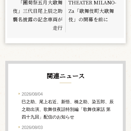
「團菊祭五月大歌舞
THEATER MILANO-
伎」三代目尾上辰之助
Za「歌舞伎町大歌舞
襲名披露の記念車両が
伎」の開幕を前に
走行
関連ニュース
2026/08/04
巳之助、尾上右近、新悟、橋之助、染五郎、辰
之助出演、歌舞伎夜話特別編「歌舞伎家話 第
四十九回」配信のお知らせ
2026/08/03