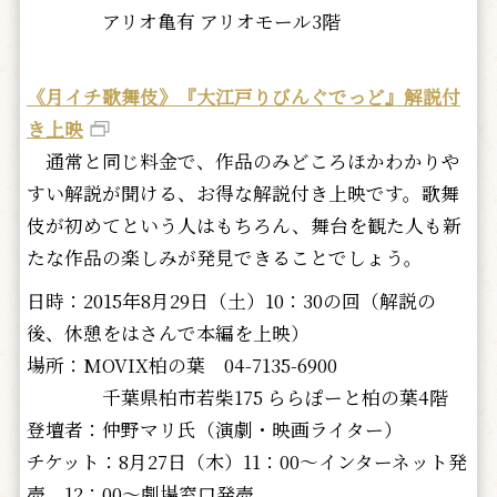
アリオ亀有 アリオモール3階
《月イチ歌舞伎》『大江戸りびんぐでっど』解説付
き上映
通常と同じ料金で、作品のみどころほかわかりや
すい解説が聞ける、お得な解説付き上映です。歌舞
伎が初めてという人はもちろん、舞台を観た人も新
たな作品の楽しみが発見できることでしょう。
日時：2015年8月29日（土）10：30の回（解説の
後、休憩をはさんで本編を上映）
場所：MOVIX柏の葉 04-7135-6900
千葉県柏市若柴175 ららぽーと柏の葉4階
登壇者：仲野マリ氏（演劇・映画ライター）
チケット：8月27日（木）11：00～インターネット発
売、12：00～劇場窓口発売