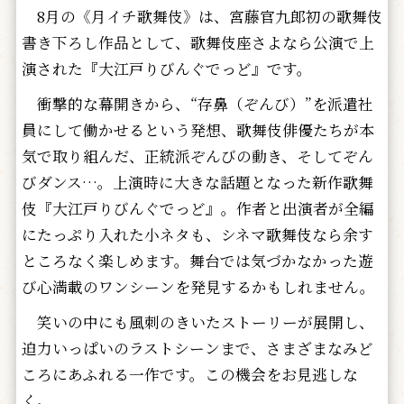
8月の《月イチ歌舞伎》は、宮藤官九郎初の歌舞伎
書き下ろし作品として、歌舞伎座さよなら公演で上
演された『大江戸りびんぐでっど』です。
衝撃的な幕開きから、“存鼻（ぞんび）”を派遣社
員にして働かせるという発想、歌舞伎俳優たちが本
気で取り組んだ、正統派ぞんびの動き、そしてぞん
びダンス…。上演時に大きな話題となった新作歌舞
伎『大江戸りびんぐでっど』。作者と出演者が全編
にたっぷり入れた小ネタも、シネマ歌舞伎なら余す
ところなく楽しめます。舞台では気づかなかった遊
び心満載のワンシーンを発見するかもしれません。
笑いの中にも風刺のきいたストーリーが展開し、
迫力いっぱいのラストシーンまで、さまざまなみど
ころにあふれる一作です。この機会をお見逃しな
く。