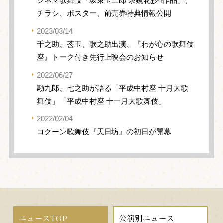
シネマ歌舞伎「坂東玉三郎 泉鏡花抄4作品」、
チラシ、ポスター、前売券特典情報公開
2023/03/14
千之助、莟玉、歌之助出演、『わが心の歌舞伎
座』トーク付き先行上映会のお知らせ
2022/06/27
勘九郎、七之助が語る「平成中村座 十月大歌
舞伎」「平成中村座 十一月大歌舞伎」
2022/02/04
コクーン歌舞伎『天日坊』の初日が開幕
ニュースTOP
公演別ニュース