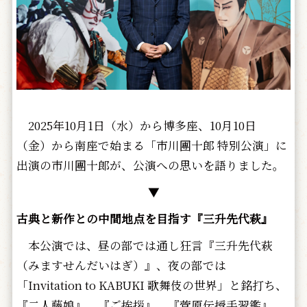
2025年10月1日（水）から博多座、10月10日
（金）から南座で始まる「市川團十郎 特別公演」に
出演の市川團十郎が、公演への思いを語りました。
▼
古典と新作との中間地点を目指す『三升先代萩』
本公演では、昼の部では通し狂言『三升先代萩
（みますせんだいはぎ）』、夜の部では
「Invitation to KABUKI 歌舞伎の世界」と銘打ち、
『二人藤娘』、『ご挨拶』、『菅原伝授手習鑑』