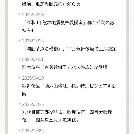
出演」追加席販売のお知らせ
2026/08/03
「令和8年熊本地震災害義援金」募金活動のお
知らせ
2026/07/18
『与話情浮名横櫛』、12月歌舞伎座で上演決定
2026/07/01
歌舞伎座『春興鏡獅子』バス停広告が登場
2026/04/10
歌舞伎座『助六由縁江戸桜』特別ビジュアル公
開
2026/03/25
八代目菊五郎が語る、歌舞伎座「四月大歌舞
伎」「團菊祭五月大歌舞伎」
2025/12/26