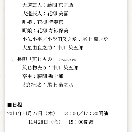
大道芸人：藤間 京之助
大道芸人：花柳 美喜
町娘：花柳 時寿京
町娘：花柳 寿紗保美
小仏小平／小汐田又之丞：尾上 菊之丞
大星由良之助：市川 染五郎
一、長唄「煎じもの」
（せんじもの）
煎じ物売り：市川 染五郎
亭主：藤間 勘十郎
太郎冠者：尾上 菊之丞
■
日程
2014年11月27日（木） 13：00／17：30開演
11月28日（金） 15：00開演