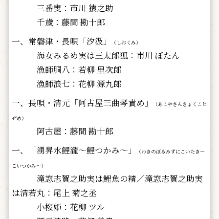
三番叟：市川 猿之助
千歳：藤間 勘十郎
一、常磐津・長唄「汐汲」
（しおくみ）
海女みるめ実は三太郎狐：市川 ぼたん
漁師胴八：若柳 里次郎
漁師浪七：花柳 源九郎
一、長唄・清元「阿古屋三曲琴責め」
（あこやさんきょくこと
ぜめ）
阿古屋：藤間 勘十郎
一、「湧昇水鯉瀧～鯉つかみ～」
（わきのぼるみずにこいたき～
こいつかみ～）
滝窓志賀之助実は鯉魚の精／滝窓志賀之助実
は清若丸：尾上 菊之丞
小桜姫：花柳 ツル