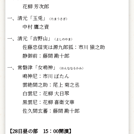
花柳 芳次郎
一、清元「玉兎」
（たまうさぎ）
中村 鷹之資
一、清元「吉野山」
（よしのやま）
佐藤忠信実は源九郎狐：市川 猿之助
静御前：藤間 勘十郎
一、常磐津「女鳴神」
（おんななるかみ）
鳴神尼：市川 ぼたん
雲絶間之助：尾上 菊之丞
白雲尼：花柳 大日翆
黒雲尼：花柳 喜衛文華
佐久間玄蕃：藤間 勘十郎
【28日昼の部 15：00開演】