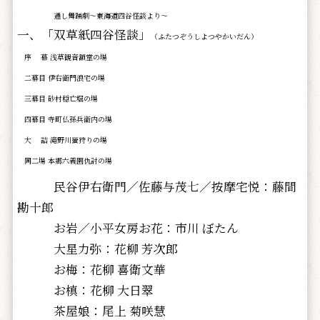
通し舞踊劇～東海道四谷怪談より～
一、「双草紙四谷怪談」
（ふたつぞうしよつやかいだん）
序 幕 浅草観音額堂の場
二幕目 伊右衛門浪宅の場
三幕目 砂村穏亡堀の場
四幕目 寺町仏孫兵衛内の場
大 詰 滝野川螢狩りの場
同二場 本郷六義園仇討の場
民谷伊右衛門／佐藤与茂七／按摩宅悦：藤間
勘十郎
お岩／小平女房お花：市川 ぼたん
大星力弥：花柳 芳次郎
お梅：花柳 喜衛文華
お槙：花柳 大日翠
茶屋娘：尾上 菊咲慧