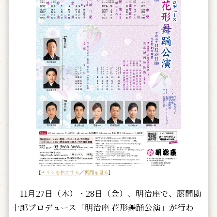
［
チラシを拡大する
／
裏面を見る
］
11月27日（木）・28日（金）、明治座で、藤間勘
十郎プロデュース「明治座 花形舞踊公演」が行わ