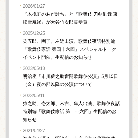
2026/01/27
『木挽町のあだ討ち』と『歌舞伎 刀剣乱舞 東
鑑雪魔縁』が大谷竹次郎賞受賞
2025/12/25
染五郎、團子、左近出演、歌舞伎夜話特別編
「歌舞伎家話 第四十六回」スペシャルトーク
イベント開催、生配信のお知らせ
2023/05/19
明治座「市川猿之助奮闘歌舞伎公演」5月19日
（金）夜の部以降の公演について
2023/05/11
猿之助、壱太郎、米吉、隼人出演、歌舞伎夜話
特別編「歌舞伎家話 第二十六回」生配信のお
知らせ
2021/04/27