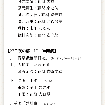
腰元浪路：花柳 美貴
腰元彌生：藤間 京之助
腰元梅ヶ枝：花柳 時寿京
腰元九重：花柳 寿紗保美
呉竹：市川 ぼたん
篠村次郎：藤間 勘十郎
【27日夜の部 17：30開演】
一、「音草紙童絵日記」
（おとぞうしわらべえにっき）
上、大和楽「おちょぼ」
おちょぼ：花柳 喜衛文華
下、長唄「丁稚」
（でっち）
番頭：尾上 菊之丞
丁稚：花柳 大日翆
一、長唄「菊慈童」
（きくじどう）