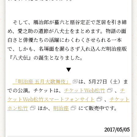
そして、鴈治郎が蟇六と扇谷定正で芝居を引き締
め、愛之助の道節が八犬士をまとめます。物語の面
白さと俳優たちの活躍にわくわくさせられる一本
で、しかも、名場面を漏らさず入れ込んだ明治座版
『八犬伝』の誕生となりました。
▼
「明治座 五月大歌舞伎」
は、5月27日（土）ま
での公演。チケットは、
チケットWeb松竹
、
チ
ケットWeb松竹スマートフォンサイト
、
チケット
ホン松竹
ほか、
明治座
にて販売中です。
2017/05/05