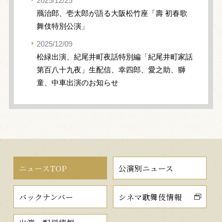
2025/12/25
鴈治郎、壱太郎が語る大阪松竹座「壽 初春歌
舞伎特別公演」
2025/12/09
松緑出演、紀尾井町夜話特別編「紀尾井町家話
第百八十九夜」生配信、幸四郎、愛之助、獅
童、中車出演のお知らせ
ニュースTOP
公演別ニュース
バックナンバー
シネマ歌舞伎情報