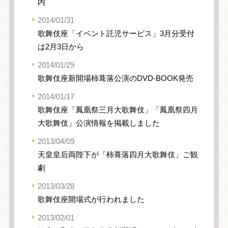
内
2014/01/31
歌舞伎座「イベント託児サービス」3月分受付
は2月3日から
2014/01/29
歌舞伎座新開場柿葺落公演のDVD-BOOK発売
2014/01/17
歌舞伎座「鳳凰祭三月大歌舞伎」「鳳凰祭四月
大歌舞伎」公演情報を掲載しました
2013/04/09
天皇皇后両陛下が「柿葺落四月大歌舞伎」ご観
劇
2013/03/28
歌舞伎座開場式が行われました
2013/02/01