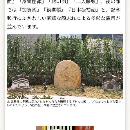
面』『身替座禅』『封印切』『二人藤娘』、夜の部
では『加賀鳶』『勧進帳』『日本振袖始』と、記念
興行にふさわしい豪華な顔ぶれによる多彩な演目が
並んでいます。
▲
歌舞伎の発展に尽力された先人たちを顕彰する「先人の碑」。どなたでもお立ち寄り
いただけるよう、5階の屋上庭園に建立されています。