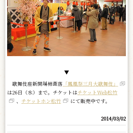
▼
歌舞伎座新開場柿葺落
「鳳凰祭三月大歌舞伎」
は26日（水）まで。チケットは
チケットWeb松竹
、
チケットホン松竹
にて販売中です。
2014/03/02