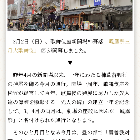
3月2日（日）、歌舞伎座新開場柿葺落
「鳳凰祭三
月大歌舞伎」
が開幕しました。
▼
昨年4月の新開場以来、一年にわたる杮葺落興行
の掉尾を飾る今月の興行。開場一周年、歌舞伎座を
松竹が経営して百年、歌舞伎の発展に尽力した先人
達の偉業を顕彰する「先人の碑」の建立一年を記念
して、3、4月の両月は、劇場の座紋に因んだ「鳳凰
祭」と名付けられた興行となります。
そのひと月目となる今月は、昼の部で『壽曽我対