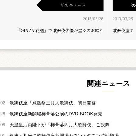
前のニュース
次
2013/03/28
2013/03/29
「GINZA 花道」で歌舞伎俳優が堂々のお練り
歌舞伎座で
関連ニュース
/02
歌舞伎座「鳳凰祭三月大歌舞伎」初日開幕
/29
歌舞伎座新開場柿葺落公演のDVD-BOOK発売
/09
天皇皇后両陛下が「柿葺落四月大歌舞伎」ご観劇
/01
銀座・和光に歌舞伎座新開場カウントダウン時計登場