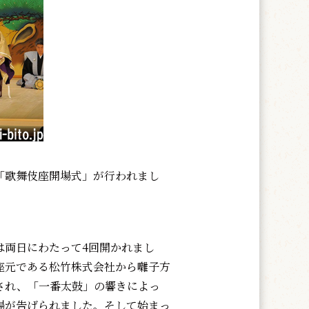
「歌舞伎座開場式」が行われまし
両日にわたって4回開かれまし
座元である松竹株式会社から囃子方
され、「一番太鼓」の響きによっ
場が告げられました。そして始まっ