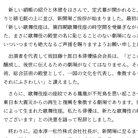
新しい緞帳の紹介と休憩をはさんで、定式幕が開かれると、
りと緋毛氈の上に並び、新開場ご挨拶が始まりました。最初
「新しい歌舞伎座は、第四期歌舞伎座の時空間を受継ぎなが
た、まさに歌舞伎の殿堂の名に恥じることのない劇場になっ
いついつまでも絶大なるご声援を賜りますようお願い申し上
出演者を代表して坂田藤十郎日本俳優協会会長は、「どこ
醸成し、後世に伝えるための劇場がなくてはなりません。そ
術、総合芸術の殿堂として、一国の文化を代表し、象徴する
それにふさわしい」と讃えました。
さらに、歌舞伎座の座紋である鳳凰が不死鳥を思い起こさ
東日本大震災からの再生と復興を象徴する劇場であります。
によって生まれた歌舞伎座。私たち俳優は、新たな歌舞伎の
でございます」との決意を語って祝辞としました。
終わりに、迫本淳一松竹株式会社社長が、新開場に至るま