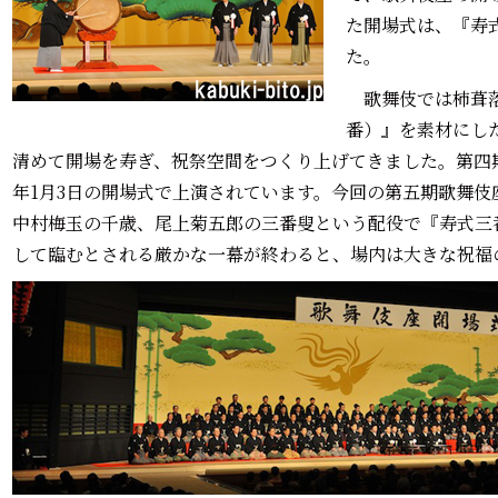
た開場式は、『寿
た。
歌舞伎では柿葺落
番）』を素材にし
清めて開場を寿ぎ、祝祭空間をつくり上げてきました。第四期歌
年1月3日の開場式で上演されています。今回の第五期歌舞伎
中村梅玉の千歳、尾上菊五郎の三番叟という配役で『寿式三
して臨むとされる厳かな一幕が終わると、場内は大きな祝福