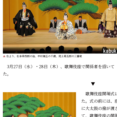
▲
右より、松本幸四郎の翁、中村梅玉の千歳、尾上菊五郎の三番叟
3月27日（水）・28日（木）、歌舞伎座で関係者を招いて
た。
▼
歌舞伎座開場式は
た。式の前には、
に大太鼓の撥が渡
て、歌舞伎座の開