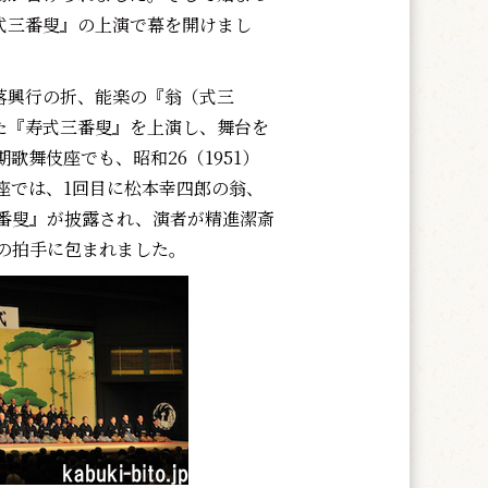
式三番叟』の上演で幕を開けまし
興行の折、能楽の『翁（式三
た『寿式三番叟』を上演し、舞台を
舞伎座でも、昭和26（1951）
座では、1回目に松本幸四郎の翁、
番叟』が披露され、演者が精進潔斎
の拍手に包まれました。