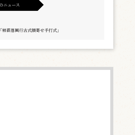
のニュース
「柿葺落興行古式顔寄せ手打式」