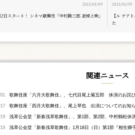
2013/01/09
2013/01/09
12日スタート！ シネマ歌舞伎「中村勘三郎 追悼上映」
【ル テア
た
関連ニュース
/01
歌舞伎座「六月大歌舞伎」、七代目尾上菊五郎 休演のお詫
/17
歌舞伎座「四月大歌舞伎」、尾上琴也 出演についてのお知
/19
浅草公会堂「新春浅草歌舞伎」、第1部、第2部、中村鶴松休
/19
浅草公会堂「新春浅草歌舞伎」1月18日（日）第1部『相生