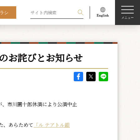
ラシ
メニュー
更のお詫びとお知らせ
が、市川團十郎休演により公演中止
た、あらためて
「ル テアトル銀