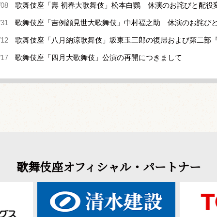
/08
歌舞伎座「壽 初春大歌舞伎」松本白鸚 休演のお詫びと配役
/31
歌舞伎座「吉例顔見世大歌舞伎」中村福之助 休演のお詫び
/12
歌舞伎座「八月納涼歌舞伎」坂東玉三郎の復帰および第二部
/17
歌舞伎座「四月大歌舞伎」公演の再開につきまして
歌舞伎座オフィシャル・パートナー