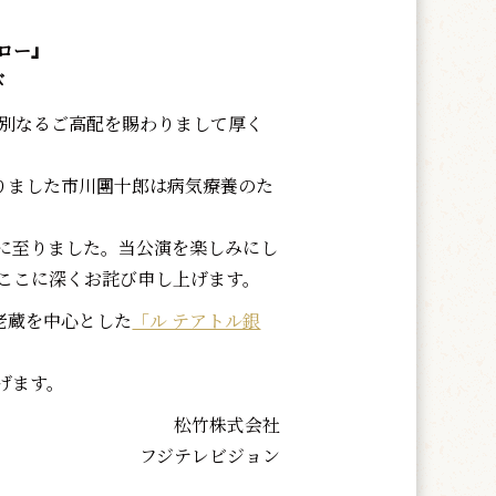
セロー』
び
別なるご高配を賜わりまして厚く
りました市川團十郎は病気療養のた
に至りました。当公演を楽しみにし
ここに深くお詫び申し上げます。
老蔵を中心とした
「ル テアトル銀
げます。
松竹株式会社
フジテレビジョン