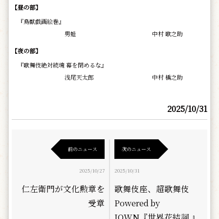
【昼の部】
『鳥獣戯画絵巻』
男蛙
中村 歌之助
【夜の部】
『歌舞伎絶対続魂 幕を閉めるな』
浅尾天太郎
中村 橋之助
2025/10/31
前のニュース
次のニュース
2025/10/27
2025/10/31
仁左衛門が文化勲章を
歌舞伎座、超歌舞伎
受章
Powered by
IOWN『世界花結詞 』